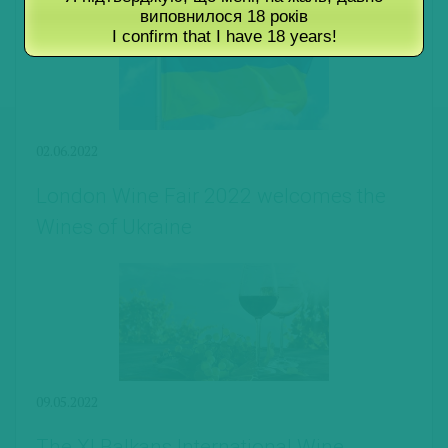
виповнилося 18 років
I confirm that I have 18 years!
02.06.2022
London Wine Fair 2022 welcomes the
Wines of Ukraine
09.05.2022
The XI Balkans International Wine