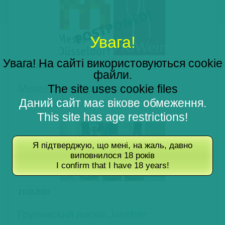
Увага!
Увага! На сайті використовуються cookie
01.03.2020
файли.
The site uses cookie files
Messe Düsseldorf откладывает
Даний сайт має вікове обмеження.
ProWein 2020
This site has age restrictions!
Я підтверджую, що мені, на жаль, давно
виповнилося 18 років
I confirm that I have 18 years!
21.02.2020
Грузинский виски Jimsher: