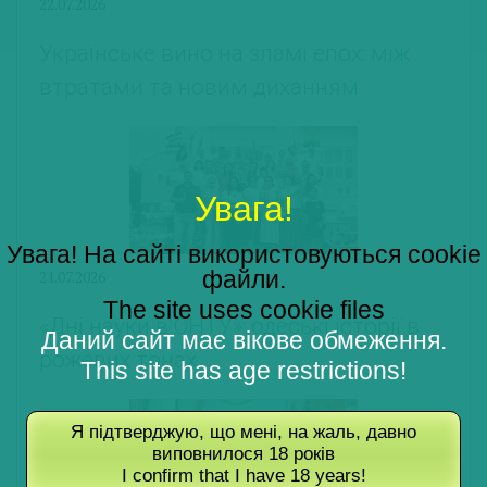
22.07.2026
Українське вино на зламі епох: між
втратами та новим диханням
Увага!
Увага! На сайті використовуються cookie
файли.
21.07.2026
The site uses cookie files
«Дні науки в ОНТУ»: одеські історії в
Даний сайт має вікове обмеження.
рожевих тонах
This site has age restrictions!
Я підтверджую, що мені, на жаль, давно
виповнилося 18 років
I confirm that I have 18 years!