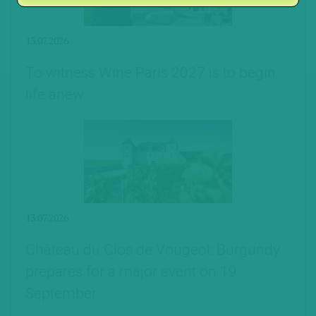
13.07.2026
To witness Wine Paris 2027 is to begin
life anew
13.07.2026
Château du Clos de Vougeot: Burgundy
prepares for a major event on 19
September