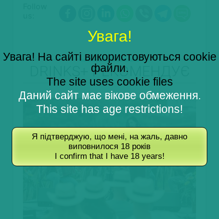
Follow
us:
Увага!
Увага! На сайті використовуються cookie
файли.
DRINKS+ РЕКОМЕНДУЄ
The site uses cookie files
Даний сайт має вікове обмеження.
This site has age restrictions!
Я підтверджую, що мені, на жаль, давно
виповнилося 18 років
I confirm that I have 18 years!