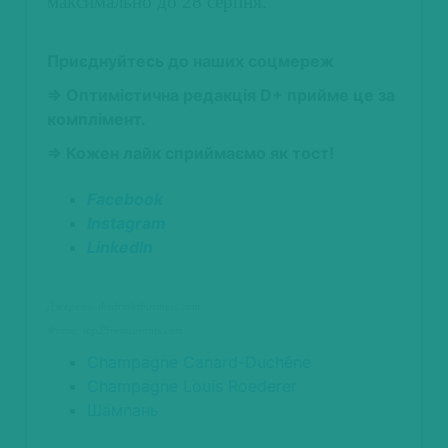
максимально до 28 серпня.
Приєднуйтесь до наших соцмереж
⇒ Оптимістична редакція D+ прийме це за
комплімент.
⇒ Кожен лайк сприймаємо як тост!
Facebook
Instagram
LinkedIn
Джерело: thedrinksbusiness.com
Фото: top25restaurants.com
Champagne Canard-Duchêne
Champagne Louis Roederer
Шампань