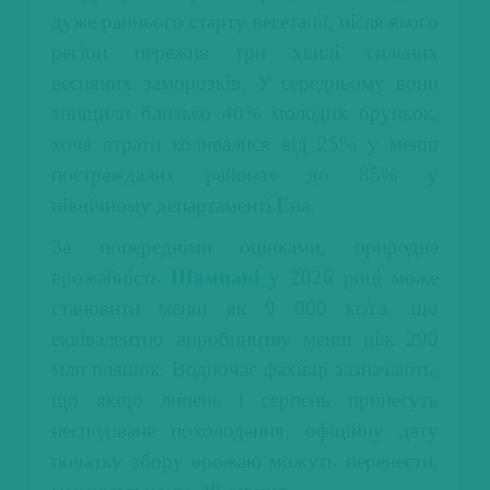
дуже раннього старту вегетації, після якого
регіон пережив три хвилі сильних
весняних заморозків. У середньому вони
знищили близько 40% молодих бруньок,
хоча втрати коливалися від 25% у менш
постраждалих районах до 85% у
північному департаменті Ена.
За попередніми оцінками, природна
врожайність
Шампані
у 2026 році може
становити менш як 9 000 кг/га, що
еквівалентно виробництву менш ніж 290
млн пляшок. Водночас фахівці зазначають,
що якщо липень і серпень принесуть
несподіване похолодання, офіційну дату
початку збору врожаю можуть перенести,