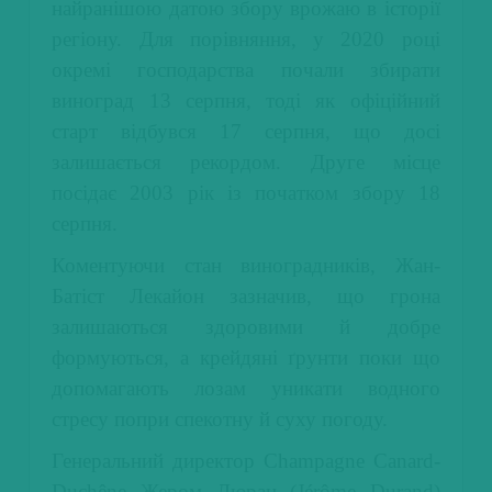
найранішою датою збору врожаю в історії
регіону. Для порівняння, у 2020 році
окремі господарства почали збирати
виноград 13 серпня, тоді як офіційний
старт відбувся 17 серпня, що досі
залишається рекордом. Друге місце
посідає 2003 рік із початком збору 18
серпня.
Коментуючи стан виноградників, Жан-
Батіст Лекайон зазначив, що грона
залишаються здоровими й добре
формуються, а крейдяні ґрунти поки що
допомагають лозам уникати водного
стресу попри спекотну й суху погоду.
Генеральний директор Champagne Canard-
Duchêne Жером Дюран (Jérôme Durand)