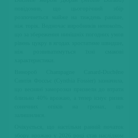
повідомив, що цьогорічний збір
розпочнеться майже на тиждень раніше,
ніж торік. Водночас виробників непокоїть,
що за збереження нинішніх погодних умов
рівень цукру в ягодах зростатиме швидше,
ніж розвиватимуться їхні смакові
характеристики.
Винороб Champagne Canard-Duchêne
Синтія Фоссьє (Cynthia Fossier) зазначила,
що весняні заморозки призвели до втрати
близько 40% врожаю, а тепер існує ризик
сонячних опіків на гронах, що
залишилися.
Очікується, що настільки ранній початок
збору врожаю у 2026 році став наслідком