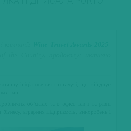
, ЯКА ПІДПИСАЛА PORTO
ї кампанії
Wine Travel Awards 2025-
d of the Country, продовжує активно
матичну ініціативу винної галузі, що об’єднує
них змін.
обничих об’єктах та в офісі, так і на рівні
д бізнесу, аграрних підприємств, виноробень і