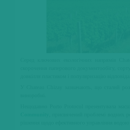
Серед ключових екологічних напрямів
Chat
скорочення паперового документообігу, сортув
довкілля пластиком і популяризацію відповід
У Chateau Chizay зазначають, що сталий роз
виноробні.
Нещодавно Porto Protocol презентувала ма
Community
, присвячений проблемі водних ре
рішення щодо ефективного управління водою 