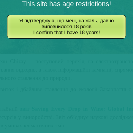
This site has age restrictions!
Я підтверджую, що мені, на жаль, давно
виповнилося 18 років
I confirm that I have 18 years!
eau Chizay
– поступовий перехід на електротранспор
ання відходів, а також інформаційні кампанії, спрямо
ального ставлення до природи.
виток і дбайливе ставлення до екології Закарпаття є
сштабний
звіт Saving Every Drop in Wine: Global Ins
сурсів у виноробстві. Звіт об’єднує наукові дослідже
в умовах кліматичних змін.