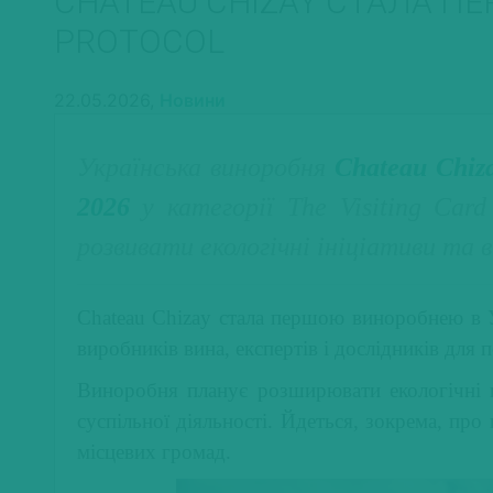
CHATEAU CHIZAY СТАЛА П
PROTOCOL
22.05.2026,
Новини
Українська виноробня
Chateau Chiz
2026
у категорії The Visiting Card
розвивати екологічні ініціативи та
Chateau Chizay стала першою виноробнею в У
виробників вина, експертів і дослідників для 
Виноробня планує розширювати екологічні пр
суспільної діяльності. Йдеться, зокрема, про
місцевих громад.