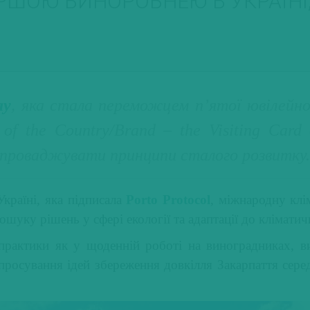
ЕРШОЮ ВИНОРОБНЕЮ В УКРАЇНІ
ay
, яка стала переможцем п’ятої ювілейно
 of the Country/Brand – the Visiting Car
 впроваджувати принципи сталого розвитку.
країні, яка підписала
Porto Protocol
, міжнародну клі
пошуку рішень у сфері екології та адаптації до кліматич
актики як у щоденній роботі на виноградниках, вир
 просування ідей збереження довкілля Закарпаття сере