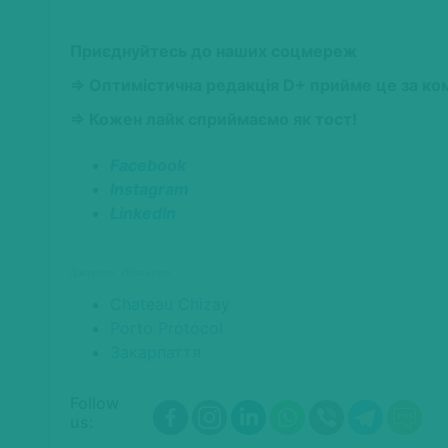
Приєднуйтесь до наших соцмереж
⇒ Оптимістична редакція D+ прийме це за ко
⇒ Кожен лайк сприймаємо як тост!
Facebook
Instagram
LinkedIn
Джерело: chizay.com
Chateau Chizay
Porto Protocol
Закарпаття
Follow
us: