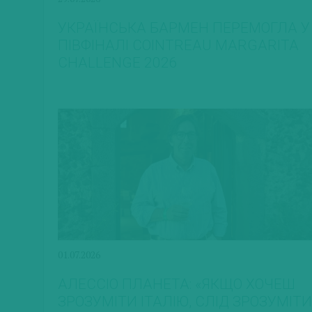
УКРАЇНСЬКА БАРМЕН ПЕРЕМОГЛА У
ПІВФІНАЛІ COINTREAU MARGARITA
CHALLENGE 2026
01.07.2026
АЛЕССІО ПЛАНЕТА: «ЯКЩО ХОЧЕШ
ЗРОЗУМІТИ ІТАЛІЮ, СЛІД ЗРОЗУМІТИ