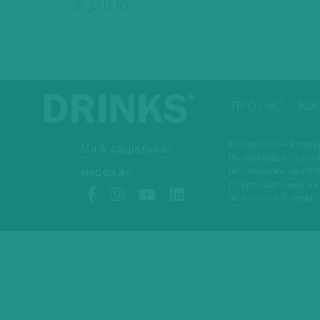
СИЦИЛІЮ»
ПРО НАС
КО
Використання матер
Ми в соціальних
Републікація статей
мережах:
посиланням на drin
гіперпосилання, не
позначкою P розмі