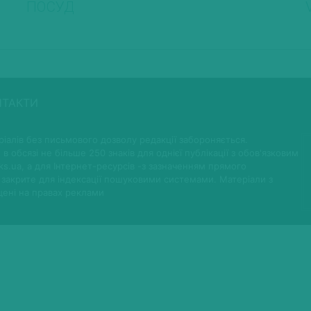
ПОСУД
НТАКТИ
іалів без письмового дозволу редакції забороняється.
 в обсязі не більше 250 знаків для однієї публікації з обов'язковим
ks.ua, а для Інтернет-ресурсів -з зазначенням прямого
 закрите для індексації пошуковими системами. Матеріали з
щені на правах реклами