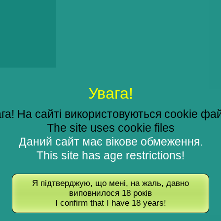
Увага!
га! На сайті використовуються cookie фа
The site uses cookie files
Даний сайт має вікове обмеження.
This site has age restrictions!
Я підтверджую, що мені, на жаль, давно
виповнилося 18 років
I confirm that I have 18 years!