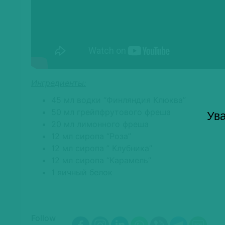
Ингредиенты:
45 мл водки “Финляндия Клюква”
50 мл грейпфрутового фреша
Ува
20 мл лимонного фреша
12 мл сиропа “Роза”
12 мл сиропа ” Клубника”
12 мл сиропа “Карамель”
1 яичный белок
Follow