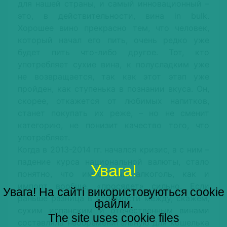
для нашей страны, и самый инновационный –
это, в действительности, вина in bulk.
Хорошее вино прекрасно тем, что человек,
который начал его пить, очень редко уже
будет пить что-либо другое. Тот, кто
употребляет сухие вина, к полусладким уже
не возвращается, так как этот этап уже
пройден, как ступенька в познании вкуса. Он,
скорее, откажется от любимых напитков,
станет покупать их реже, – но не сменит
категорию, не понизит качество того, что
употребляет.
Когда в 2013-2014 гг. начался кризис, а с ним –
падение курса национальной валюты, стало
Увага!
понятно, что импортный алкоголь, как и
импорт вообще, «просядет» сильно. Если
Увага! На сайті використовуються cookie
раньше разница в стоимости между, скажем,
файли.
сухим испанским и отечественным винами
The site uses cookie files
составляла необременительную для кошелька