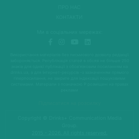
ПРО НАС
КОНТАКТИ
Ми в соціальних мережах:
Використання матеріалів без письмового дозволу редакції
забороняється. Републікація статей в обсязі не більше 250
знаків для однієї публікації з обов'язковим посиланням на
drinks.ua, а для Інтернет-ресурсів -з зазначенням прямого
гіперпосилання, не закрите для індексації пошуковими
системами. Матеріали з позначкою P розміщені на правах
реклами
Підписатися на розсилку
Copyright © Drinks+ Communication Media
Group.
2015 - 2026. All rights reserved.