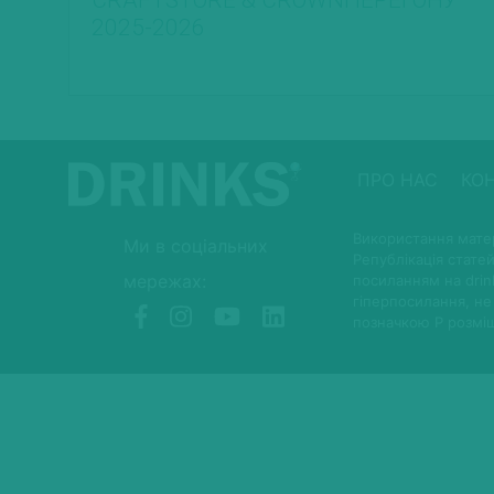
CRAFTSTORE & CROWNПЕРЕГОНУ
2025-2026
ПРО НАС
КО
Використання матер
Ми в соціальних
Републікація статей
мережах:
посиланням на drin
гіперпосилання, не
позначкою P розмі