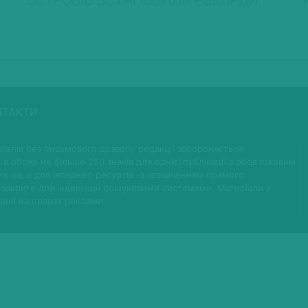
ОСТРОВІВ ВСТАНОВИЛА РЕКОРДИ
НТАКТИ
іалів без письмового дозволу редакції забороняється.
 в обсязі не більше 250 знаків для однієї публікації з обов'язковим
ks.ua, а для Інтернет-ресурсів -з зазначенням прямого
 закрите для індексації пошуковими системами. Матеріали з
щені на правах реклами