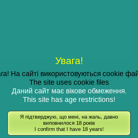
Увага!
га! На сайті використовуються cookie фа
The site uses cookie files
Даний сайт має вікове обмеження.
This site has age restrictions!
Я підтверджую, що мені, на жаль, давно
виповнилося 18 років
I confirm that I have 18 years!