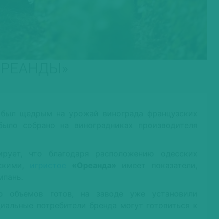
ОРЕАНДЫ»
 был щедрым на урожай винограда французских
было собрано на виноградниках производителя
рует, что благодаря расположению одесских
зскими,
игристое
«Ореанда»
имеет показатели,
мпань.
ю объемов готов, на заводе уже установили
циальные потребители бренда могут готовиться к