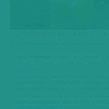
РЕКОРДНЫЙ УРОЖАЙ ОТ «
20.11.2018,
Новини
Автор: Александра Бантышева
Бренд
«Ореанда»
сообщил, что текущий год
сортов – 5 тысяч тонн элитного продукта 
игристых вин
.
Мастер купажа Эдуард Городецкий акценти
виноградников на одной широте с францу
свойственные лучшим напиткам провинции Ша
Отечественный производитель к увеличени
крупнейший в Украине акратофор. Ну а потен
празднованию Нового года
.