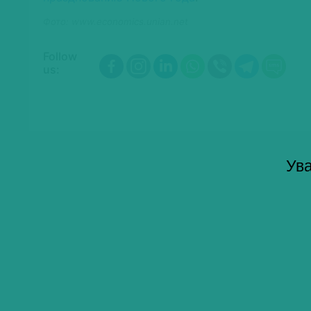
Фото: www.economics.unian.net
Follow
us:
Ува