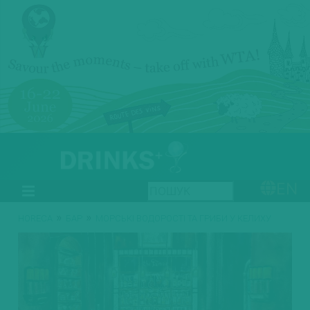
EN
»
»
HORECA
БАР
МОРСЬКІ ВОДОРОСТІ ТА ГРИБИ У КЕЛИХУ