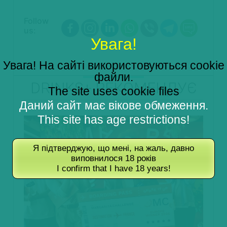
Follow
us:
Увага!
Увага! На сайті використовуються cookie
файли.
DRINKS+ РЕКОМЕНДУЄ
The site uses cookie files
Даний сайт має вікове обмеження.
This site has age restrictions!
Я підтверджую, що мені, на жаль, давно
виповнилося 18 років
I confirm that I have 18 years!