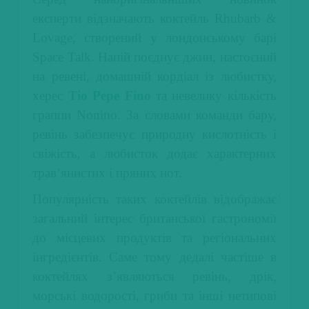
експерти відзначають коктейль Rhubarb &
Lovage, створений у лондонському барі
Space Talk. Напій поєднує джин, настоєний
на ревені, домашній кордіал із любистку,
херес
Tio Pepe Fino
та невелику кількість
граппи Nonino. За словами команди бару,
ревінь забезпечує природну кислотність і
свіжість, а любисток додає характерних
трав’янистих і пряних нот.
Популярність таких коктейлів відображає
загальний інтерес британської гастрономії
до місцевих продуктів та регіональних
інгредієнтів. Саме тому дедалі частіше в
коктейлях з’являються ревінь, дрік,
морські водорості, гриби та інші нетипові