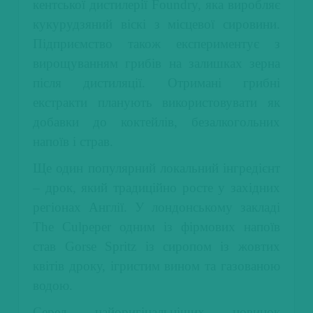
кентської дистилерії Foundry, яка виробляє
кукурудзяний віскі з місцевої сировини.
Підприємство також експериментує з
вирощуванням грибів на залишках зерна
після дистиляції. Отримані грибні
екстракти планують використовувати як
добавки до коктейлів, безалкогольних
напоїв і страв.
Ще один популярний локальний інгредієнт
– дрок, який традиційно росте у західних
регіонах Англії. У лондонському закладі
The Culpeper одним із фірмових напоїв
став Gorse Spritz із сиропом із жовтих
квітів дроку, ігристим вином та газованою
водою.
Серед найоригінальніших новинок