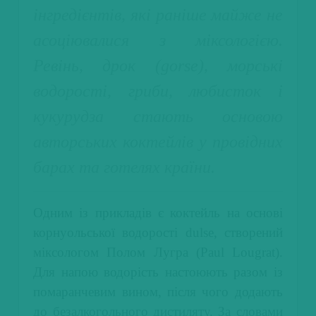
інгредієнтів, які раніше майже не
асоціювалися з міксологією.
Ревінь, дрок (gorse), морські
водорості, гриби, любисток і
кукурудза стають основою
авторських коктейлів у провідних
барах та готелях країни.
Одним із прикладів є коктейль на основі
корнуольської водорості dulse, створений
міксологом Полом Лугра (Paul Lougrat).
Для напою водорість настоюють разом із
помаранчевим вином, після чого додають
до безалкогольного дистиляту. За словами