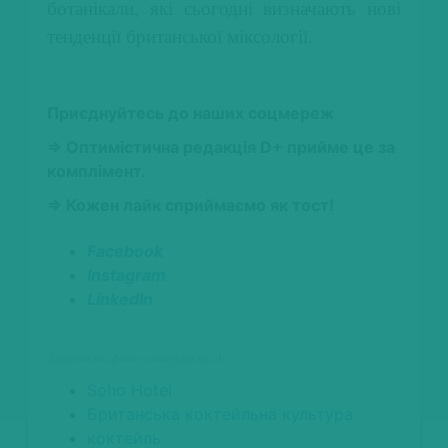
ботанікали, які сьогодні визначають нові
тенденції британської міксології.
Приєднуйтесь до наших соцмереж
⇒ Оптимістична редакція D+ прийме це за
комплімент.
⇒ Кожен лайк сприймаємо як тост!
Facebook
Instagram
LinkedIn
Джерело та фото: countrylife.co.uk
Soho Hotel
Британська коктейльна культура
коктейль