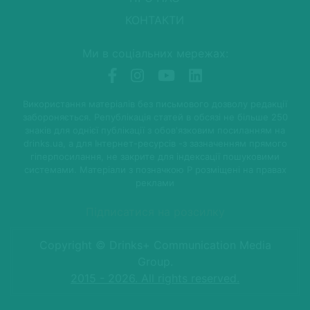
КОНТАКТИ
Ми в соціальних мережах:
Використання матеріалів без письмового дозволу редакції
забороняється. Републікація статей в обсязі не більше 250
знаків для однієї публікації з обов'язковим посиланням на
drinks.ua, а для Інтернет-ресурсів -з зазначенням прямого
гіперпосилання, не закрите для індексації пошуковими
системами. Матеріали з позначкою P розміщені на правах
реклами
Підписатися на розсилку
Copyright © Drinks+ Communication Media
Group.
2015 - 2026. All rights reserved.