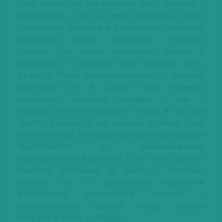
Paris сладостей (мраморный кекс, чизкейк с
земляникой и др.) в меню появились новые
уникальные позиции и усовершенствованные
известные блюда. Например, стремясь
сделать так, чтобы круассаны, слойки с
начинкой и сэндвичи было удобнее есть,
Франсуа Перре экспериментирует с формой,
вытягивая их в длину. Шеф изменил
концепцию сэндвича «цезарь» – как с
лососем, так и веганского, теперь в них две
трети приходится на начинку и лишь одна
треть на хлеб. Легендарные пирожные мадлен
предлагаются со всевозможными
засахаренными фруктами. Если гость захочет
заказать пирожные на вынос – персонал
упакует их в фирменные коробочки
знаменитого персикового оттенка с
изображениями Цезаря Ритца, Огюста
Эскофье и Франсуа Перре.