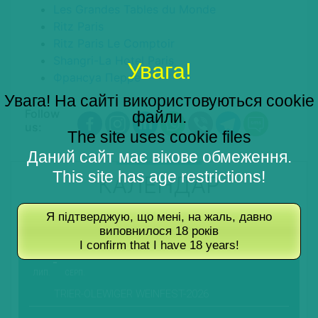
Les Grandes Tables du Monde
Ritz Paris
Ritz Paris Le Comptoir
Shangri-La Hotel Paris
Увага!
Франсуа Перре
Увага! На сайті використовуються cookie
Follow
файли.
us:
The site uses cookie files
Даний сайт має вікове обмеження.
This site has age restrictions!
КАЛЕНДАР
СЕРПЕНЬ, 2026
Я підтверджую, що мені, на жаль, давно
виповнилося 18 років
I confirm that I have 18 years!
31
03
ЛИП.
СЕРП.
TRIER-OLEWIGER WEINFEST-2026