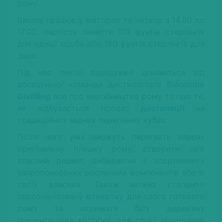
рому.
Школа працює у вівторок та четвер з 14.00 до
17.00. Вартість заняття 110 фунтів стерлінгів
для однієї особи або 160 фунтів стерлінгів для
двох.
Під час лекції відвідувачі дізнаються від
досвідченої команди дистиляторів
Salcombe
Distilling
все про виробництво рому та про те,
як відбувається процес
дистиляції
на
традиційних мідних перегінних кубах.
Після чого учні зможуть перегнати власну
оригінальну пляшку рому, створити свій
власний рецепт, вибираючи з асортименту
запропонованих рослинних компонентів або зі
своїх власних. Також можна створити
персоналізовану
етикетку
для свого готового
рому та отримати білу дерев’яну
презентаційну коробку для своєї нещодавно