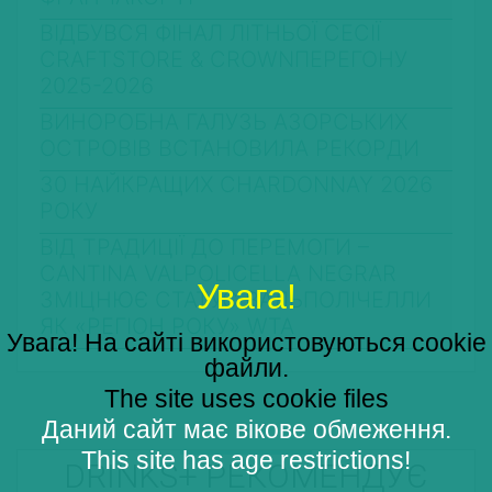
ВІДБУВСЯ ФІНАЛ ЛІТНЬОЇ СЕСІЇ
CRAFTSTORE & CROWNПЕРЕГОНУ
2025-2026
ВИНОРОБНА ГАЛУЗЬ АЗОРСЬКИХ
ОСТРОВІВ ВСТАНОВИЛА РЕКОРДИ
30 НАЙКРАЩИХ CHARDONNAY 2026
РОКУ
ВІД ТРАДИЦІЇ ДО ПЕРЕМОГИ –
CANTINA VALPOLICELLA NEGRAR
Увага!
ЗМІЦНЮЄ СТАТУС ВАЛЬПОЛІЧЕЛЛИ
ЯК «РЕГІОН РОКУ» WTA
Увага! На сайті використовуються cookie
файли.
The site uses cookie files
Даний сайт має вікове обмеження.
This site has age restrictions!
DRINKS+ РЕКОМЕНДУЄ