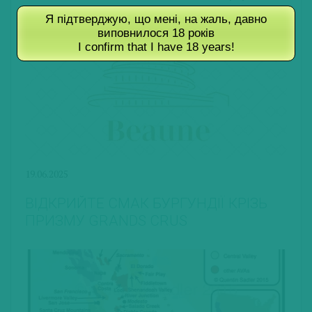
Я підтверджую, що мені, на жаль, давно
виповнилося 18 років
I confirm that I have 18 years!
19.06.2025
ВІДКРИЙТЕ СМАК БУРГУНДІЇ КРІЗЬ
ПРИЗМУ GRANDS CRUS