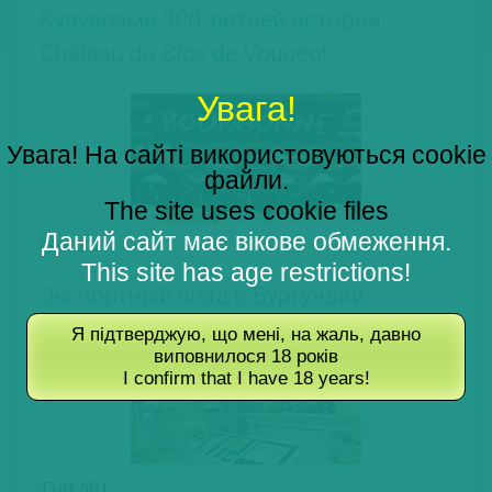
Кулуарами 900-летней истории
Château du Clos de Vougeot
Увага!
Увага! На сайті використовуються cookie
файли.
The site uses cookie files
Даний сайт має вікове обмеження.
05.05.2021
This site has age restrictions!
Экспортный спад в Бургундии
Я підтверджую, що мені, на жаль, давно
виповнилося 18 років
I confirm that I have 18 years!
13.04.2021