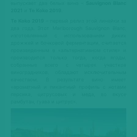
выпускает два белых вина –
Sauvignon Blanc
2021
и
Te Koko 2019
.
Te Koko 2019
– первый релиз этой линейки за
два года. Этот Marlborough Sauvignon Blanc,
изготовленный с использованием диких
дрожжей и бочковой ферментации, считается
произведенным в «альтернативном стиле» и
производится только тогда, когда ягоды,
собранные всего с четырех участков
виноградников, обладают исключительным
качеством. В результате вино имеет
«ароматный и пикантный профиль с нотами
персика, цитрусовых и меда, во вкусе
рамбутан, гуава и цитрус».