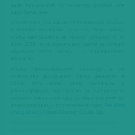
дали прекрасный по качеству урожай для
двух белых вин.
«После того, как мы не изготавливали Те Коко
в течение последних двух лет, было важно,
чтобы нам удалось не только произвести Те
Коко 2019, но и сделать его одним из лучших
образцов этого вина»
, – подчеркивает
Фланаган.
«Наша приверженность качеству, а не
количеству доказывает свою ценность в
обоих этих винах. Вина уникальны и
демонстрирует мастерство и преданность
каждого члена команды, от виноградарей до
линии розлива», – прокомментировал
Янг Шен
(Yang Shen)
, Estate Director Cloudy Bay.
Подготовила А. Бантышева по материалам thedrinksbusiness.com
Фото: thedrinksbusiness.com, facebook.com/cloudybay