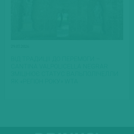
29.07.2026
ВІД ТРАДИЦІЇ ДО ПЕРЕМОГИ –
CANTINA VALPOLICELLA NEGRAR
ЗМІЦНЮЄ СТАТУС ВАЛЬПОЛІЧЕЛЛИ
ЯК «РЕГІОН РОКУ» WTA