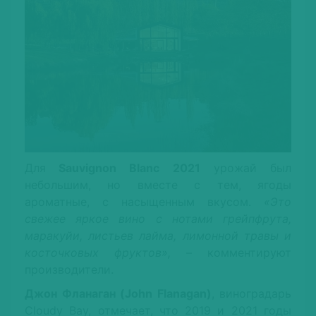
Для
Sauvignon Blanc 2021
урожай был
небольшим, но вместе с тем, ягоды
ароматные, с насыщенным вкусом.
«Это
свежее яркое вино с нотами грейпфрута,
маракуйи, листьев лайма, лимонной травы и
косточковых фруктов»,
– комментируют
производители.
Джон Фланаган (John Flanagan)
, виноградарь
Cloudy Bay, отмечает, что 2019 и 2021 годы