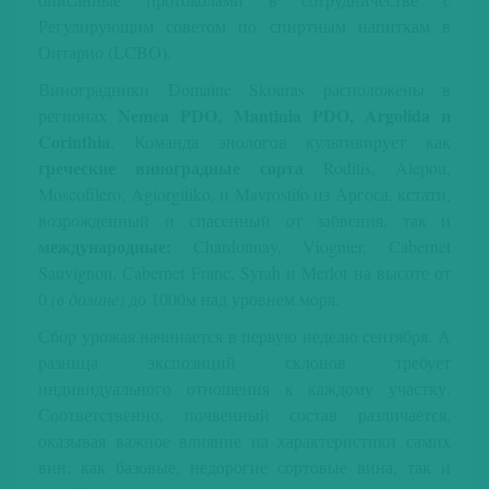
Регулирующим советом по спиртным напиткам в
Онтарио (LCBO).
Виноградники Domaine Skouras расположены в
Nemea PDO, Mantinia PDO, Argolida и
регионах
Corinthia
. Команда энологов культивирует как
греческие виноградные сорта
Roditis, Alepou,
Moscofilero, Agiorgitiko, и Mavrostifo из Аргоса, кстати,
возрожденный и спасенный от забвения, так и
международные:
Chardonnay, Viognier, Cabernet
Sauvignon, Cabernet Franc, Syrah и Merlot на высоте от
0
(в долине)
до 1000м над уровнем моря.
Сбор урожая начинается в первую неделю сентября. А
разница экспозиций склонов требует
индивидуального отношения к каждому участку.
Соответственно, почвенный состав различается,
оказывая важное влияние на характеристики самих
вин: как базовые, недорогие сортовые вина, так и