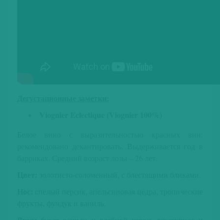
Дегустационные заметки:
Viognier Eclectique (Viognier 100%)
Белое вино с выразительностью красных вин;
рекомендовано декантировать. Выдерживается год в
барриках. Средний возраст лозы – 26 лет.
Цвет:
золотисто-соломенный, с блестящими бликами.
Нос:
спелый персик, апельсиновая цедра, тропические
фрукты, фундук и ваниль.
Вкус:
букет ванили и хлебной корки, текстурное и