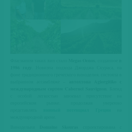
Μegas Oenos
в
Флагманом таких вин стало
, созданное
1986 году
. Новизна подхода Джорджа Скураса, на
фоне традиционного греческого виноделия, состояла в
автохтона Agiorgitiko с
выбранном ассамбляже –
международным сортом Cabernet Sauvignon
. Бленд
с особой легкостью завоевал присутствие на
европейском рынке, продолжая уверенно
винный потенциал Греции
представлять
на
международной арене.
Domaine Skouras
Винодельня
спроектирована с