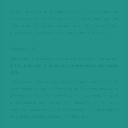
Чтобы посетить винодельню
(а здесь могут принять
одновременно до 100 человек)
необходимо заранее
забронировать тур на официальном сайте винодельни,
и, конечно, дождаться подтверждающего письма.
Комментарий
Дмитрий Гончарук, «Лучший сомелье Украины
2013», работает в Лондоне, в знаменитом ресторане
Hide
:
«Я объехал в этом году многие винодельни Немеи. И
могу сказать, что у Skouras я продегустировал вина
Mavrofilero и Grande Cuvee Nemea – и это лучшее, что
я пробовал за эту поездку. И с новым розе Peplo – они,
конечно, заморочились в технологии, но результат
получился, действительно, отличный!»
.