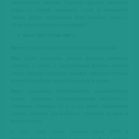
качественные танины. Красные фрукты, особенно
перец, и специи, ощущение солей и минералов,
табака; долгое послевкусие. Вино высшего класса с
10-летним потенциалом выдержки!
Fleva 2017 (Syrah 100%)
Цвет:
глубокий, красный, почти непроницаемый.
Нос:
богат ароматами темных фруктов, ежевики,
черешни и сливы, с последующим букетом черного
перца, лакрицы, гвоздики, тимьяна, лавровых листьев,
оттенков трюфеля, черного шоколада и табака.
Вкус:
усиливает интенсивность ароматического
букета, идеально сбалансированная кислотность;
объемные, сложные, но в то же время бархатистые
танины. Идеален для пейринга с блюдами из дичи и
красного мяса.
С 2011 года, после участия Fleva 2008 в
Международном винном конкурсе в Вене (Vienna