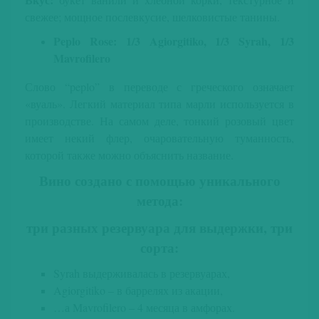
свежее; мощное послевкусие, шелковистые танины.
Peplo Rose: 1/3 Agiorgitiko, 1/3 Syrah, 1/3
Mavrofilero
Слово “peplo” в переводе с греческого означает
«вуаль». Легкий материал типа марли используется в
производстве. На самом деле, тонкий розовый цвет
имеет некий флер, очаровательную туманность,
которой также можно объяснить название.
Вино создано с помощью уникального
метода:
три разных резервуара для выдержки, три
сорта:
Syrah выдерживалась в резервуарах,
Agiorgitiko – в баррелях из акации,
…а Mavrofilero – 4 месяца в амфорах.