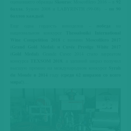
Skouras
92
оценившего образцы
: Moscofilero 2016 – в
балла
по 90
, Synoro 2008 и LABYRINTH (99-08) –
баллов каждый
.
победа
Еще одна гордость виноделов –
на
Thessaloniki International
национальном конкурсе
Wine Competition 2018
Moscofilero 2017
с винами
(Grand Gold Medal) и Cuvée Prestige White 2017
(Gold Medal)
. Grande Cuvee 2014 стало лауреатом
TEXSOM 2018
конкурса
, а здешний шираз получил
Syrah
высшую премию на международном конкурсе
du Monde в 2014
(среди 62 ширазов со всего
году
мира!)
…