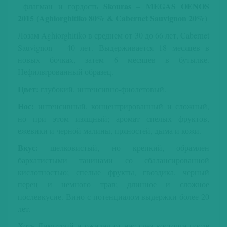
Skouras
MEGAS OENOS
флагман и гордость
–
2015
(Aghiorghitiko 80% & Cabernet Sauvignon 20%)
Лозам Aghiorghitiko в среднем от 30 до 66 лет, Cabernet
Sauvignon – 40 лет. Выдерживается 18 месяцев в
новых бочках, затем 6 месяцев в бутылке.
Нефильтрованный образец.
Цвет:
глубокий, интенсивно-фиолетовый.
Нос:
интенсивный, концентрированный и сложный,
но при этом изящный; аромат спелых фруктов,
ежевики и черной малины, пряностей, дыма и кожи.
Вкус:
шелковистый, но крепкий, обрамлен
бархатистыми танинами со сбалансированной
кислотностью; спелые фрукты, гвоздика, черный
перец и немного трав; длинное и сложное
послевкусие. Вино с потенциалом выдержки более 20
лет.
Хоть Димитрий и ожидал от нас слез восторга после