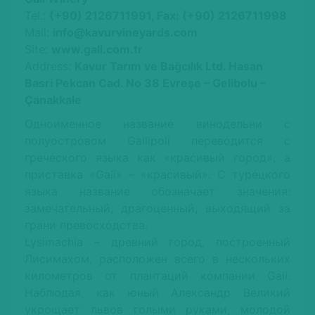
Tel.:
(+90) 2126711991, Fax: (+90) 2126711998
Mail:
info@kavurvineyards.com
Site:
www.gali.com.tr
Address:
Kavur Tarım ve Bağcılık Ltd. Hasan
Basri Pekcan Cad. No 38 Evreşe – Gelibolu –
Çanakkale
Одноименное название винодельни с
полуостровом Gallipoli переводится с
греческого языка как «красивый город», а
приставка «Gali» – «красивый». С турецкого
языка название обозначает значения:
замечательный, драгоценный, выходящий за
грани превосходства.
Lysimachia – древний город, построенный
Лисимахом, расположен всего в нескольких
километров от плантаций компании Gali.
Наблюдая, как юный Александр Великий
укрощает львов голыми руками, молодой