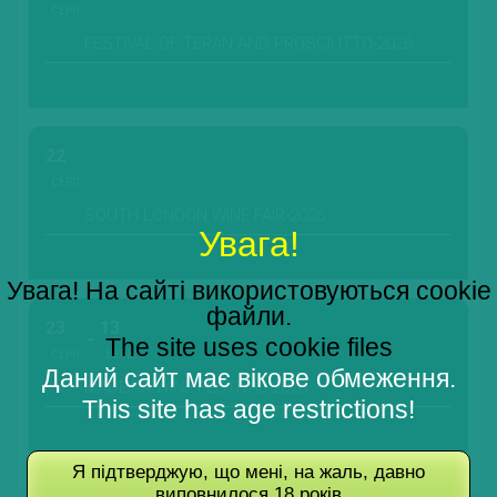
СЕРП.
FESTIVAL OF TERAN AND PROSCIUTTO-2026
22
СЕРП.
SOUTH LONDON WINE FAIR-2026
Увага!
Увага! На сайті використовуються cookie
файли.
23
13
The site uses cookie files
СЕРП.
ВЕРЕС.
Даний сайт має вікове обмеження.
MADEIRA WINE FESTIVAL-2026
This site has age restrictions!
Я підтверджую, що мені, на жаль, давно
виповнилося 18 років