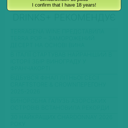
I confirm that I have 18 years!
DRINKS+ РЕКОМЕНДУЄ
TERRAGENA WINE ПРЕДСТАВИЛА
TERRA POP – ЗАМОРОЖЕНИЙ
ДЕСЕРТ НА ОСНОВІ ВИНА
В ІТАЛІЇ СТАРТУВАВ НАЙРАНІШИЙ В
ІСТОРІЇ ЗБІР ВИНОГРАДУ У
ФРАНЧАКОРТІ
ВІДБУВСЯ ФІНАЛ ЛІТНЬОЇ СЕСІЇ
CRAFTSTORE & CROWNПЕРЕГОНУ
2025-2026
ВИНОРОБНА ГАЛУЗЬ АЗОРСЬКИХ
ОСТРОВІВ ВСТАНОВИЛА РЕКОРДИ
30 НАЙКРАЩИХ CHARDONNAY 2026
РОКУ