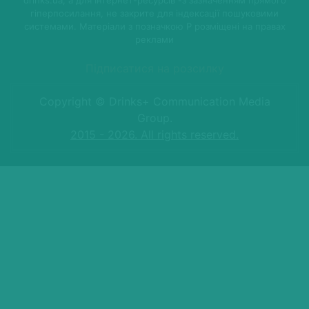
drinks.ua, а для Інтернет-ресурсів -з зазначенням прямого
гіперпосилання, не закрите для індексації пошуковими
системами. Матеріали з позначкою P розміщені на правах
реклами
Підписатися на розсилку
Copyright © Drinks+ Communication Media
Group.
2015 - 2026. All rights reserved.