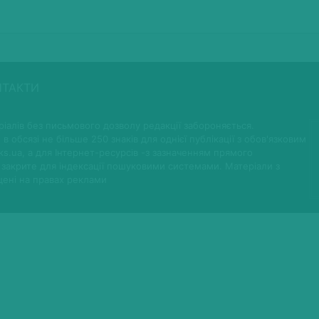
НТАКТИ
іалів без письмового дозволу редакції забороняється.
 в обсязі не більше 250 знаків для однієї публікації з обов'язковим
ks.ua, а для Інтернет-ресурсів -з зазначенням прямого
 закрите для індексації пошуковими системами. Матеріали з
щені на правах реклами