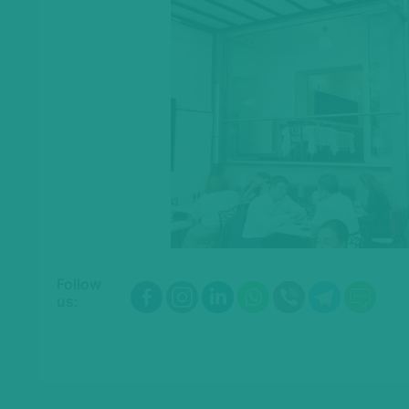
Follow
us: