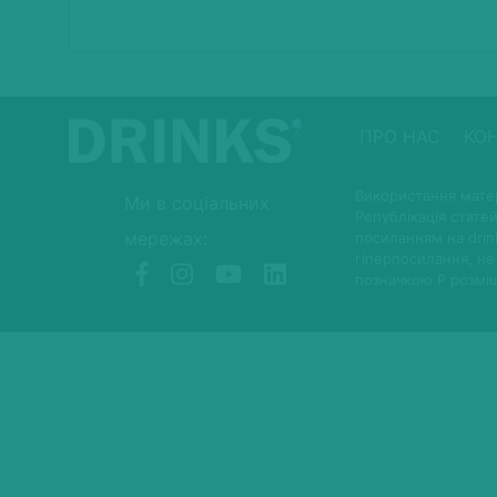
ПРО НАС
КО
Використання матер
Ми в соціальних
Републікація статей
мережах:
посиланням на drin
гіперпосилання, не
позначкою P розмі