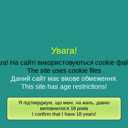
Увага!
га! На сайті використовуються cookie фа
The site uses cookie files
Даний сайт має вікове обмеження.
This site has age restrictions!
Я підтверджую, що мені, на жаль, давно
виповнилося 18 років
I confirm that I have 18 years!