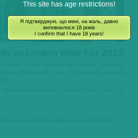
This site has age restrictions!
Я підтверджую, що мені, на жаль, давно
виповнилося 18 років
I confirm that I have 18 years!
rds
на
London
Wine
Fair
2025
 із
Wine Travel Awards
виступають офіційним
авимо спеціальний стенд, присвячений винному
алів.
у.
Реєструйтеся зараз
і відкрийте для себе нові
тична редакція D+ прийме це за комплімент.