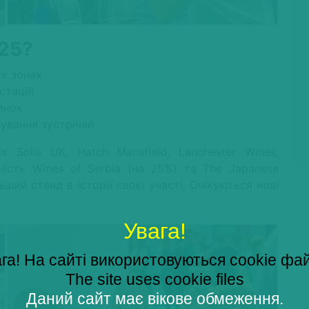
025?
их зонах
стацій
инок
ування зустрічей
 Solis UK, Hatch Mansfield, Lanchester Wines,
ність Wines of Serbia (на 25%) та The Japanese
ьший стенд в історії своєї участі. Очікуються нові
.
Увага!
га! На сайті використовуються cookie фа
The site uses cookie files
Даний сайт має вікове обмеження.