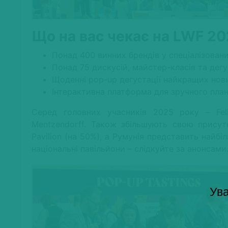
Що на вас чекає на LWF 2
Понад 400 винних брендів у спеціалізован
Понад 75 дискусій, майстер-класів та дегу
Щоденні pop-up дегустації найкращих нов
Інтерактивна платформа для зручного план
Серед головних учасників 2025 року – Felix
Mentzendorff. Також збільшують свою присут
Pavilion (на 50%), а Румунія представить найбіл
національні павільйони – слідкуйте за анонсами
Ува