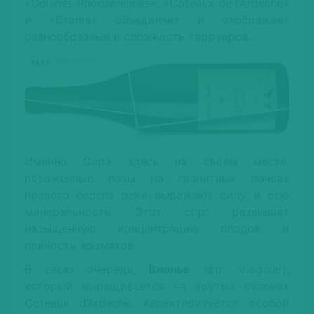
«Collines Rhodaniennes», «Coteaux de l’Ardèche»
и «Drome» объединяет и отображает
разнообразные и сложность терруаров.
Именно Сира здесь на своем месте:
посаженные лозы на гранитных почвах
правого берега реки выражают силу и всю
минеральность. Этот сорт развивает
насыщенную концентрацию плодов и
пряность ароматов.
В свою очередь,
Вионье
(фр. Viognier),
который выращивается на крутых склонах
Coteaux d’Ardeche, характеризуется особой