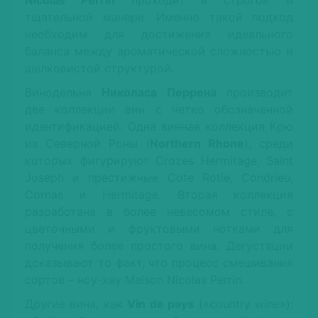
Nicolas Perrin
проходит в строгой и
тщательной манере. Именно такой подход
необходим для достижения идеального
баланса между ароматической сложностью и
шелковистой структурой.
Винодельня
Николаса Перрена
производит
две коллекции вин с четко обозначенной
идентификацией. Одна винная коллекция Крю
из Северной Роны (
Northern Rhone
), среди
которых фигурируют Crozes Hermitage, Saint
Joseph и престижные Cote Rotie, Condrieu,
Cornas и Hermitage. Вторая коллекция
разработана в более невесомом стиле, с
цветочными и фруктовыми нотками для
получения более простого вина. Дегустации
доказывают то факт, что процесс смешивания
сортов – ноу-хау Maison Nicolas Perrin.
Другие вина, как
Vin de pays
(«country wine»):