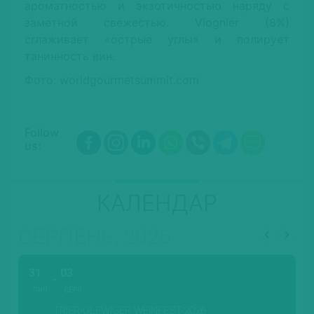
ароматностью и экзотичностью наряду с
заметной свежестью. Viognier (8%)
сглаживает «острые углы» и полирует
танинность вин.
Фото: worldgourmetsummit.com
Follow
us:
КАЛЕНДАР
СЕРПЕНЬ, 2026
31
03
ЛИП.
СЕРП.
TRIER-OLEWIGER WEINFEST-2026