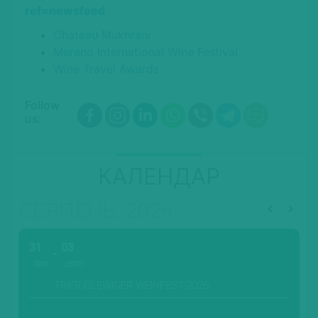
ref=newsfeed
Chateau Mukhrani
Merano International Wine Festival
Wine Travel Awards
Follow
us:
КАЛЕНДАР
СЕРПЕНЬ, 2026
31
03
ЛИП.
СЕРП.
TRIER-OLEWIGER WEINFEST-2026