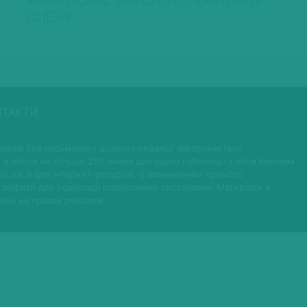
УКРАЇНСЬКЕ ВИНО НА ГЛОБАЛЬНУ
СЦЕНУ
НТАКТИ
іалів без письмового дозволу редакції забороняється.
 в обсязі не більше 250 знаків для однієї публікації з обов'язковим
ks.ua, а для Інтернет-ресурсів -з зазначенням прямого
 закрите для індексації пошуковими системами. Матеріали з
щені на правах реклами