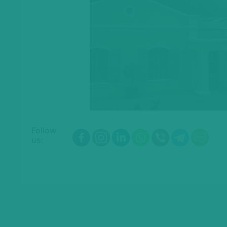
Follow
us: