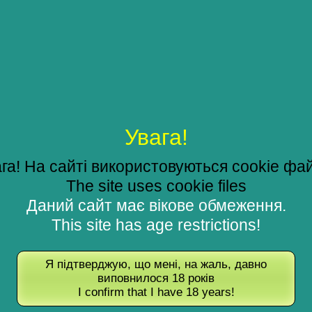
Увага!
га! На сайті використовуються cookie фа
The site uses cookie files
Даний сайт має вікове обмеження.
This site has age restrictions!
Я підтверджую, що мені, на жаль, давно
виповнилося 18 років
I confirm that I have 18 years!