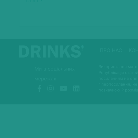
СВІТУ
ПРО НАС
КО
Використання матер
Ми в соціальних
Републікація статей
мережах:
посиланням на drin
гіперпосилання, не
позначкою P розмі