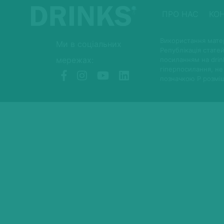
ПРО НАС
КО
Використання матер
Ми в соціальних
Републікація статей
мережах:
посиланням на drin
гіперпосилання, не
позначкою P розмі