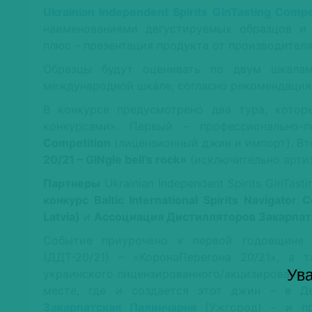
Ukrainian Independent Spirits GinTasting Compe
наименованиями дегустируемых образцов и
плюс – презентация продукта от производителя
Образцы будут оценивать по двум шкалам:
международной шкале, согласно рекомендаци
В конкурсе предусмотрено два тура, котор
конкурсами». Первый – профессионально-
Competition
(лицензионный джин и импорт). В
20/21 – GINgle bell’s rock»
(исключительно артиз
Партнеры
Ukrainian Independent Spirits GinTast
конкурс Baltic International Spirits Navigator
Latvia)
и
Ассоциация Дистилляторов Закарпат
Событие приурочено к первой годовщине 
(ДДТ-20/21) – «КоронаПерегона 20/21», а
Ува
украинского лицензированного/акцизированн
месте, где и создается этот джин – в Д
Закарпатская Палинчарня
(Ужгород) – и про