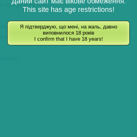
Даний сайт має вікове обмеження.
– GINgle bell’s rock».
This site has age restrictions!
й район, с. Минай, 1 км от г. Ужгород.
Я підтверджую, що мені, на жаль, давно
виповнилося 18 років
tion
I confirm that I have 18 years!
petition