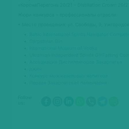
«КоронаПерегона 20/21 – Distillation Crown 20/21 
Жюри конкурса – профессионалы отрасли.
• Место проведения: ул. Свободы, 9, Ужгородски
Baltic International Spirits Navigator Competi
Carpathian Gin
International Museum of Vodka
Ukrainian Independent Spirits GinTasting Com
Ассоциация Дистилляторов Закарпатья
джин
Конкурс можжевеловых напитков
Первая Закарпатская палинчарня
Follow
us: