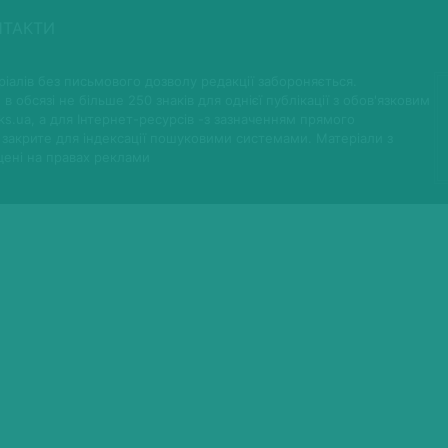
НТАКТИ
іалів без письмового дозволу редакції забороняється.
 в обсязі не більше 250 знаків для однієї публікації з обов'язковим
ks.ua, а для Інтернет-ресурсів -з зазначенням прямого
 закрите для індексації пошуковими системами. Матеріали з
щені на правах реклами