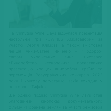
На Vinnytsia Wine Days відбулася презентація
настольної гри «UWINES Амбасадори» за
участю Сергія Клімова, а також змістовна
лекція Анни-Євгенії Янченко – «Подорож
світом українських вин». Виставка
«Виноробство нескорених» представила
презентацію кращих виноробень країни та
переможців Всеукраїнських конкурсів 2023
року і кругову дегустацію, захід походив у
ресторані «Тифліс».
Ще однією подією Vinnytsia Wine Days став
благодійний кінопоказ документального
фільму «Поранена земля» за участі режисера