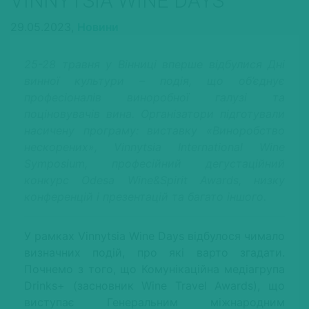
VINNYTSIA WINE DAYS
29.05.2023,
Новини
25-28 травня у Вінниці вперше відбулися Дні
винної культури – подія, що об’єднує
професіоналів виноробної галузі та
поціновувачів вина. Організатори підготували
насичену програму: виставку «Виноробство
нескорених», Vinnytsia International Wine
Symposium, професійний дегустаційний
конкурс Odesa Wine&Spirit Awards, низку
конференцій і презентацій та багато іншого.
У рамках Vinnytsia Wine Days відбулося чимало
визначних подій, про які варто згадати.
Почнемо з того, що Комунікаційна медіагрупа
Drinks+ (засновник Wine Travel Awards), що
виступає Генеральним міжнародним