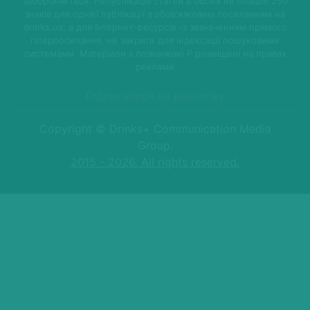
забороняється. Републікація статей в обсязі не більше 250
знаків для однієї публікації з обов'язковим посиланням на
drinks.ua, а для Інтернет-ресурсів -з зазначенням прямого
гіперпосилання, не закрите для індексації пошуковими
системами. Матеріали з позначкою P розміщені на правах
реклами
Підписатися на розсилку
Copyright © Drinks+ Communication Media
Group.
2015 - 2026. All rights reserved.