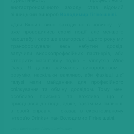
туристичного, професійного,
еногастрономічного заходу став відомий
вінницький винороб
Володимир Гігінеішвілі
.
«Для Вінниці винні заходи не в новинку. Тут
вже проводились схожі події, але меншого
масштабу і скоріше аматорські. Цього року ми
трансформували весь набутий досвід,
залучили високопрофесійних партнерів, аби
створити масштабну подію – Vinnytsia Wine
Days. Я давно займаюсь виноробством і
розумію, наскільки важливо, аби фахівці цієї
галузі мали майданчик для професійного
спілкування та обміну досвідом. Тому мені
особливо приємно та важливо, що я
приєднався до події, адже, разом ми сильніші
в своїй справі», – сказав в ексклюзивному
інтерв’ю Drinks+ пан Володимир Гігінеішвілі.
Фото: facebook.com/vinnytsia.wine.days