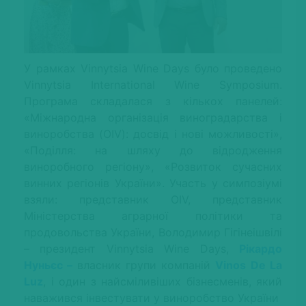
У рамках Vinnytsia Wine Days було проведено
Vinnytsia International Wine Symposium.
Програма складалася з кількох панелей:
«Міжнародна організація виноградарства і
виноробства (OIV): досвід і нові можливості»,
«Поділля: на шляху до відродження
виноробного регіону», «Розвиток сучасних
винних регіонів України». Участь у симпозіумі
взяли: представник OIV, представник
Міністерства аграрної політики та
продовольства України, Володимир Гігінеішвілі
– президент Vinnytsia Wine Days,
Рікардо
Нуньєс –
власник групи компаній
Vinos De La
Luz
, і один з найсміливіших бізнесменів, який
наважився інвестувати у виноробство України