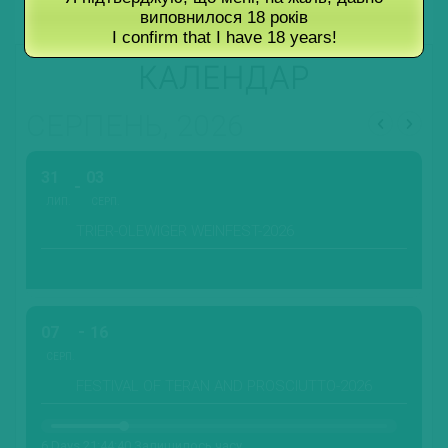
виповнилося 18 років
I confirm that I have 18 years!
КАЛЕНДАР
СЕРПЕНЬ, 2026
31
03
ЛИП.
СЕРП.
TRIER-OLEWIGER WEINFEST-2026
07
16
СЕРП.
FESTIVAL OF TERAN AND PROSCIUTTO-2026
6 Days 21:44:38 Залишилось часу