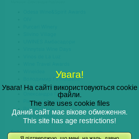
Малюнок: Олександра Родіонова
Odesa Wine&Spirit Awards
OIV
Purcari Winery
Slivino Village
UWINES Амбасадори
Vinnytsia Wine Days
Vinos de La Luz
Wine Travel Awards
Wineidea
Увага!
Володимир Гігінеішвілі
Георгий Арпентин
Увага! На сайті використовуються cookie
файли.
Олександра Григор’єва
Рікардо Нуньєс
The site uses cookie files
Роман Заєць
Даний сайт має вікове обмеження.
Сергій Клімов
This site has age restrictions!
Follow
us:
Я підтверджую, що мені, на жаль, давно