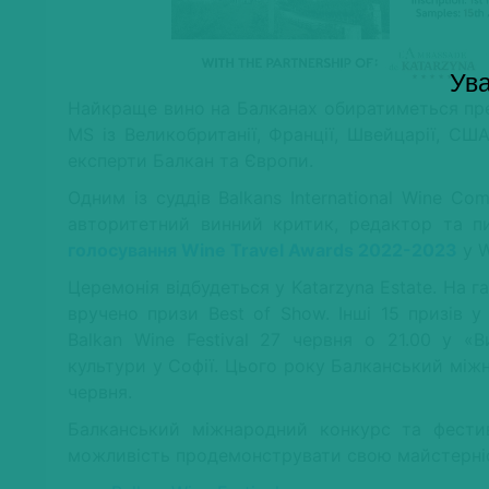
Ува
Найкраще вино на Балканах обиратиметься пре
MS із Великобританії, Франції, Швейцарії, США,
експерти Балкан та Європи.
Одним із суддів Balkans International Wine Co
авторитетний винний критик, редактор та п
голосування Wine Travel Awards 2022-2023
у W
Церемонія відбудеться у Katarzyna Estate. На 
вручено призи Best of Show. Інші 15 призів у
Balkan Wine Festival 27 червня о 21.00 у «
культури у Софії. Цього року Балканський мі
червня.
Балканський міжнародний конкурс та фестив
можливість продемонструвати свою майстерніст