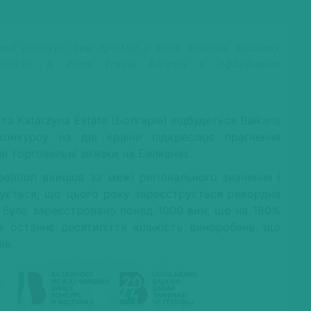
ний конкурс вин пройде у двох країнах, відомих
rinks+ & Wine Travel Awards є офіційними
та Katarzyna Estate (Болгарія) відбудеться Balkans
 конкурсу на дві країни підкреслює прагнення
і торговельні зв’язки на Балканах.
petition вийшов за межі регіонального значення і
ікується, що цього року зареєструється рекордна
і було зареєстровано понад 1000 вин, що на 180%
а останнє десятиліття кількість виноробень, що
ів.