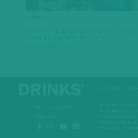
15.05.2026
ТВОРЧІСТЬ, ЕКСПЕРИМЕНТИ ТА НОВ
ГОРИЗОНТИ УКРАЇНСЬКОГО
ВИНОРОБСТВА
ПРО НАС
КО
Використання матер
Ми в соціальних
Републікація статей
мережах:
посиланням на drin
гіперпосилання, не
позначкою P розмі