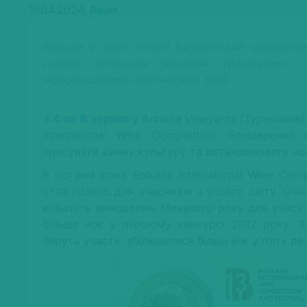
17.04.2024,
Вино
Вперше у своїй історії Балканський міжнарод
своїми глибокими винними традиціями. D
інформаційними партнерами BIWC.
З
4 по 8 червня
у Arcadia Vineyards (Туреччина) 
International Wine Competition. Розширення
просувати винну культуру та встановлювати нов
В останні роки Balkans International Wine Com
став подією для учасників з усього світу. Оч
кількість виноделен. Минулого року для участ
більше ніж у першому конкурсі 2012 року. З
беруть участь, збільшилася більш ніж у п’ять раз