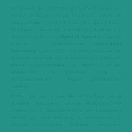
Возможно, вы захотите проехаться на виски-
поезде, который летом перевозит туристов
между Даффтауном и Китом. Или прокатиться
по Дороге виски на велосипеде. А может, и
вовсе погрузиться в
Spirit of Speyside
, приняв
участие в одноименном
ежегодном
фестивале
(даты 2019: 1-6 мая). Живописная
природа, вкусная еда и множество образцов
виски гарантированы в любом случае,
независимо от времени года и
продолжительности ваших шотландских
каникул.
И так же, как и мы, вы что-нибудь да не
успеете, поскольку список возможностей
стремится к бесконечности: от посещения
замков до bird-watching и наблюдения за
дикими животными: оленями, морскими
котиками, дельфинами или нерестящимся