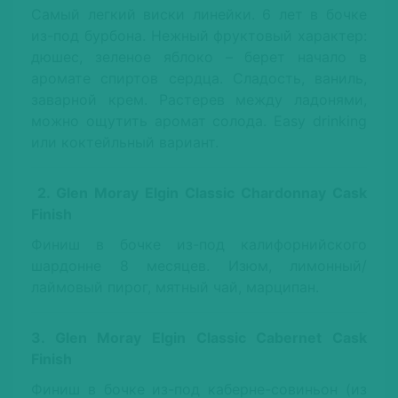
Самый легкий виски линейки. 6 лет в бочке
из-под бурбона. Нежный фруктовый характер:
дюшес, зеленое яблоко – берет начало в
аромате спиртов сердца. Сладость, ваниль,
заварной крем. Растерев между ладонями,
можно ощутить аромат солода. Easy drinking
или коктейльный вариант.
2. Glen Moray Elgin Classic Chardonnay Cask
Finish
Финиш в бочке из-под калифорнийского
шардонне 8 месяцев. Изюм, лимонный/
лаймовый пирог, мятный чай, марципан.
3. Glen Moray Elgin Classic Cabernet Cask
Finish
Финиш в бочке из-под каберне-совиньон (из