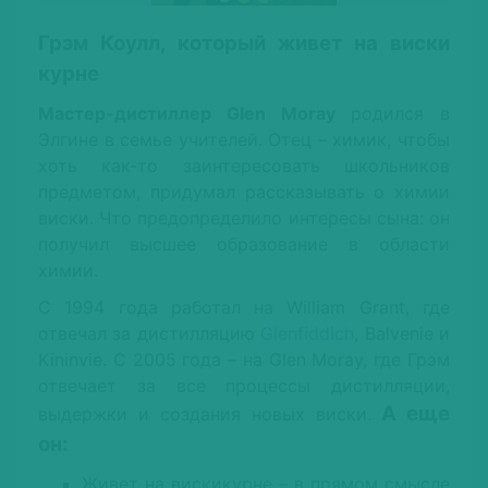
Грэм Коулл, который живет на виски
курне
Мастер-дистиллер Glen Moray
родился в
Элгине в семье учителей. Отец – химик, чтобы
хоть как-то заинтересовать школьников
предметом, придумал рассказывать о химии
виски. Что предопределило интересы сына: он
получил высшее образование в области
химии.
С 1994 года работал на William Grant, где
отвечал за дистилляцию
Glenfiddich
, Balvenie и
Kininvie. С 2005 года – на Glen Moray, где Грэм
отвечает за все процессы дистилляции,
А еще
выдержки и создания новых виски.
он:
Живет на вискикурне – в прямом смысле