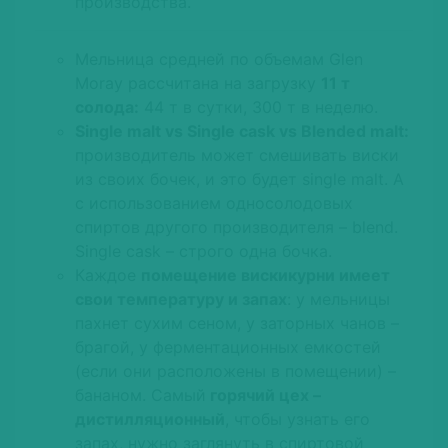
производства.
Мельница средней по объемам Glen
Moray рассчитана на загрузку
11 т
солода:
44 т в сутки, 300 т в неделю.
Single malt vs Single cask vs Blended malt:
производитель может смешивать виски
из своих бочек, и это будет single malt. А
с использованием односолодовых
спиртов другого производителя – blend.
Single cask – строго одна бочка.
Каждое
помещение вискикурни имеет
свои температуру и запах
: у мельницы
пахнет сухим сеном, у заторных чанов –
брагой, у ферментационных емкостей
(если они расположены в помещении) –
бананом. Самый
горячий цех –
дистилляционный
, чтобы узнать его
запах, нужно заглянуть в спиртовой