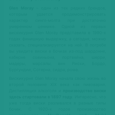
Glen Moray
– один из тех редких брендов,
которым удается продемонстрировать
характер сингл-молта при достаточно
умеренном ценнике. Одной из первых
вискикурня Glen Moray представила в 1990-х
годах финишную выдержку, а сегодня, можно
сказать, специализируется на ней. В погребе
вы увидите виски в бочках из-под шардонне,
каберне совиньонa, портвейна, шерри,
мадеры, марсалы, вин Риохи, Бордо,
Бургундии, Сотерна, сидра, рома.
Вискикурня Glen Moray начала свою жизнь во
второй половине XIX века как пивоварня.
Дистилляция алкоголя и
производство виски
здесь стартовали в 1897 году
. Интересно, что
уже тогда виски разливался в разные типы
бочек. С 1920-х годов производство