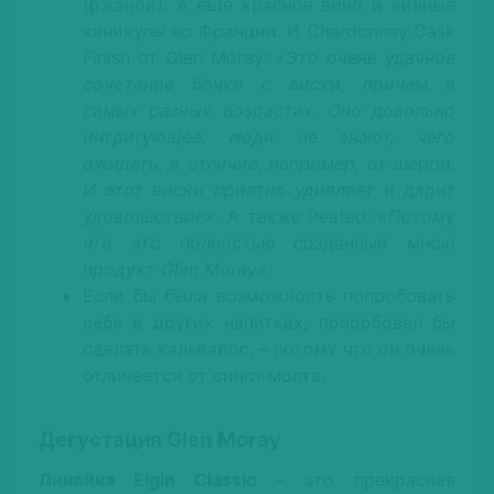
(ржаной). А еще красное вино и винные
каникулы во Франции. И Chardonnay Cask
Finish от Glen Moray:
«Это очень удачное
сочетание бочки с виски, причем в
самых разных возрастах. Оно довольно
интригующее: люди не знают, чего
ожидать, в отличие, например, от шерри.
И этот виски приятно удивляет и дарит
удовольствие».
А также Peated:
«Потому
что это полностью созданный мною
продукт Glen Moray»
.
Если бы была возможность попробовать
себя в других напитках, попробовал бы
сделать кальвадос, – потому что он очень
отличается от сингл-молта.
Дегустация Glen Moray
Линейка Elgin Classic
– это прекрасная