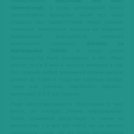
принадлежало
MacDonald and Muir/
Glenmorangie
, а когда шотландский виски
распробовали французы, начав все чаще
отдавать ему предпочтение перед родным
коньяком, вискикурня перешла во владение
независимой французской семейной
алкогольной компании
Bardinet La
Martiniquaise (2008)
. В новых руках
производство было расширено, и его объем
достиг почти 6 млн л чистого алкоголя в год.
Это средняя цифра: маленькие производители
делают до 1 млн л, тогда как крупные соседи,
такие как Glenlivet, Glenfiddich, Macallan,
выпускают в 4-5 раз больше.
Ради непосредственного погружения в мир
виски, не покидая Элгина, неформальных
бесед, душевной дегустации и ланча на
вискикурне, – и все это опять же, по весьма
умеренным ценам, так что здесь рекомендуем