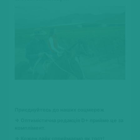
Приєднуйтесь до наших соцмереж
⇒ Оптимістична редакція D+ прийме це за
комплімент.
⇒ Кожен лайк сприймаємо як тост!