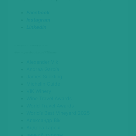
Facebook
Instagram
LinkedIn
Джерело: vino-joy.com
Фото:facebook.com/VIKwine
Alexander Vik
Andrea García
James Suckling
Michelin Guide
VIK Winery
Wine Travel Awards
World Travel Awards
World’s Best Vineyard 2025
Александр Вік
Андреа Гарсія
винний туризм