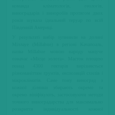
команда кліматологів, геологів,
виноградарів і виноробів протягом двох
років шукала ідеальний теруар по всій
Південній Америці.
У результаті вибір зупинили на долині
Міллауе (Millahue) в регіоні Качапоаль,
назва Millahue мовою народу мапуче
означає «Місце золота». Маєток площею
понад 4300 гектарів вирізняється
різноманіттям ґрунтів, експозицій схилів і
мікрокліматів.
Саме тому виноград з
кожної ділянки збирають окремо та
окремо вініфікують, застосовуючи методи
точного виноградарства для максимально
розкриття індивідуальності кожної