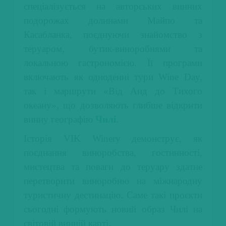
спеціалізується на авторських винних
подорожах долинами Майпо та
Касабланка, поєднуючи знайомство з
теруаром, бутик-виноробнями та
локальною гастрономією. Її програми
включають як одноденні тури Wine Day,
так і маршрути «Від Анд до Тихого
океану», що дозволяють глибше відкрити
винну географію
Чилі
.
Історія VIK Winery демонструє, як
поєднання виноробства, гостинності,
мистецтва та поваги до теруару здатне
перетворити виноробню на міжнародну
туристичну дестинацію. Саме такі проєкти
сьогодні формують новий образ Чилі на
світовій винній карті.