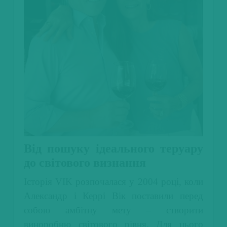
Від пошуку ідеального теруару
до світового визнання
Історія VIK розпочалася у 2004 році, коли
Александр і Керрі Вік поставили перед
собою амбітну мету – створити
виноробню світового рівня. Для цього