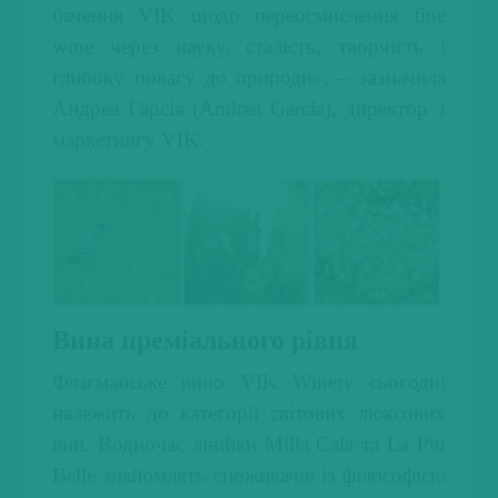
бачення VIK щодо переосмислення fine
wine через науку, сталість, творчість і
глибоку повагу до природи», – зазначила
Андреа Гарсія (Andrea García), директор з
маркетингу VIK.
Вина преміального рівня
Флагманське вино VIK Winery сьогодні
належить до категорії світових люксових
вин. Водночас лінійки Milla Cala та La Piu
Belle знайомлять споживачів із філософією