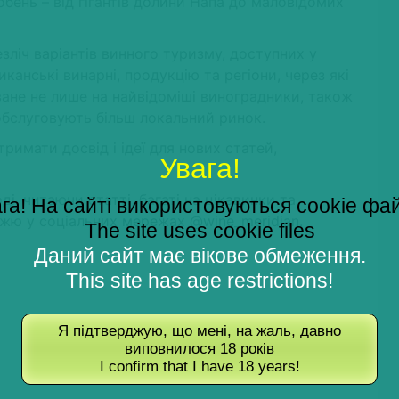
бень – від гігантів долини Напа до маловідомих
зліч варіантів винного туризму, доступних у
анські винарні, продукцію та регіони, через які
ане не лише на найвідоміші виноградники, також
обслуговують більш локальний ринок.
римати досвід і ідеї для нових статей,
Увага!
і, читаючи статті, багаті на цікавинки та
га! На сайті використовуються cookie фа
ожжю у соціальних мережах
@wine_meridian.
The site uses cookie files
Даний сайт має вікове обмеження.
This site has age restrictions!
Я підтверджую, що мені, на жаль, давно
виповнилося 18 років
I confirm that I have 18 years!