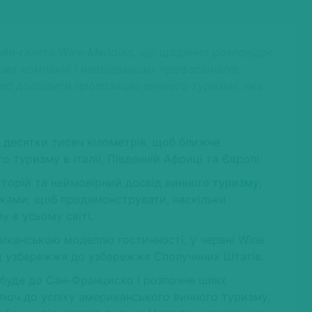
йн-газета Wine Meridian, що щоденно розповідає
ших компаній і найвідоміших професіоналів,
об дослідити пропозицію винного туризму, яка
а десятки тисяч кілометрів, щоб ближче
туризму в Італії, Південній Африці та Європі.
історій та неймовірний досвід
винного туризму
,
никами, щоб продемонструвати, наскільки
 в усьому світі.
иканською моделлю гостинності, у червні Wine
ід узбережжя до узбережжя Сполучених Штатів.
ибуде до Сан-Франциско і розпочне шлях
люч до успіху американського винного туризму,