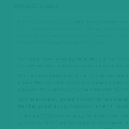
30.05.2023,
Новини
Інформаційний партнер
Wine Travel Awards
онла
про еволюцію винних ринків, досвід найуспішні
вирушає у винний тур до Сполучених Штатів, щ
вважається найефективнішою у світі.
За останні роки команда Wine Meridian проїхал
познайомитися та дослідити можливості винного 
Під час цих подорожей зібрано безліч цікавих 
якими Wine Meridian ділиться зі своїми підпис
різноманітною може бути сцена винного туризму
Щоб на власному досвіді познайомитися з амер
Meridian рушає в нову подорож – винний тур в
11 червня 2023 року команда Wine Meridian пр
довжиною 15 000 км. Дослідники шукатимуть к