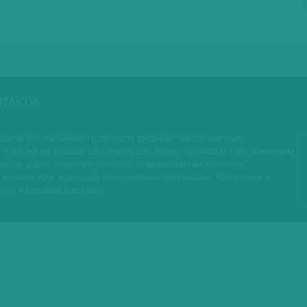
НТАКТИ
іалів без письмового дозволу редакції забороняється.
 в обсязі не більше 250 знаків для однієї публікації з обов'язковим
ks.ua, а для Інтернет-ресурсів -з зазначенням прямого
 закрите для індексації пошуковими системами. Матеріали з
щені на правах реклами