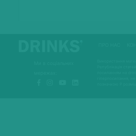
ПРО НАС
КО
Використання матер
Ми в соціальних
Републікація статей
мережах:
посиланням на drin
гіперпосилання, не
позначкою P розмі