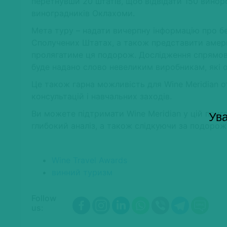
перетнувши 20 штатів, щоб відвідати 150 виноро
виноградників Оклахоми.
Мета туру – надати вичерпну інформацію про бе
Сполучених Штатах, а також представити америк
пролягатиме ця подорож. Дослідження спрямов
буде надано слово невеликим виробникам, які 
Це також гарна можливість для Wine Meridian от
консультацій і навчальних заходів.
Ви можете підтримати Wine Meridian у цій пригод
Ува
глибокий аналіз, а також слідкуючи за подор
Wine Travel Awards
винний туризм
Follow
us: