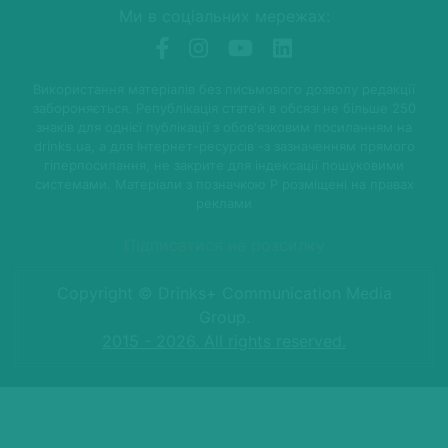
Ми в соціальних мережах:
Використання матеріалів без письмового дозволу редакції
забороняється. Републікація статей в обсязі не більше 250
знаків для однієї публікації з обов'язковим посиланням на
drinks.ua, а для Інтернет-ресурсів -з зазначенням прямого
гіперпосилання, не закрите для індексації пошуковими
системами. Матеріали з позначкою P розміщені на правах
реклами
Підписатися на розсилку
Copyright © Drinks+ Communication Media
Group.
2015 - 2026. All rights reserved.