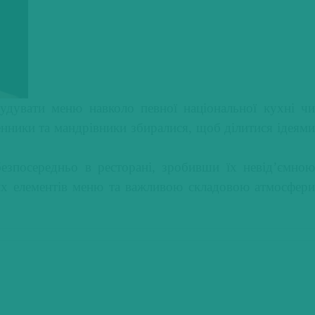
удувати меню навколо певної національної кухні чи
енники та мандрівники збиралися, щоб ділитися ідеями
езпосередньо в ресторані, зробивши їх невід’ємною
вих елементів меню та важливою складовою атмосфери