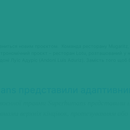
вниться новим проєктом. Команда ресторану Mugaritz,
астрономічний проєкт – ресторан Lotu, розташований у н
оні Луїс Адуріс (Andoni Luis Aduriz). Замість того щоб 
ans представили адаптивни
єнної травми Superhumans представили нов
равмами верхніх кінцівок, протезуванням а