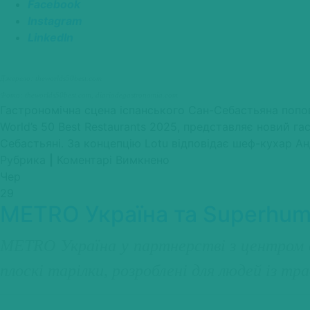
Facebook
Instagram
LinkedIn
Джерело: theworlds50best.com
Фото: theworlds50best.com, diariodegastronomia.com
Гастрономічна сцена іспанського Сан-Себастьяна попо
World’s 50 Best Restaurants 2025, представляє новий г
Себастьяні. За концепцію Lotu відповідає шеф-кухар Анд
до
Рубрика
|
Коментарі Вимкнено
У
Чер
Сан-
29
METRO Україна та Superhum
Себастьяні
відкриється
Lotu,
METRO Україна у партнерстві з центром во
ресторан,
плоскі тарілки, розроблені для людей із т
натхненний
богемними
закладами