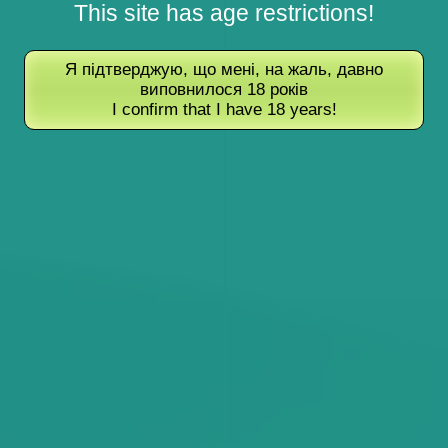
This site has age restrictions!
Я підтверджую, що мені, на жаль, давно
виповнилося 18 років
I confirm that I have 18 years!