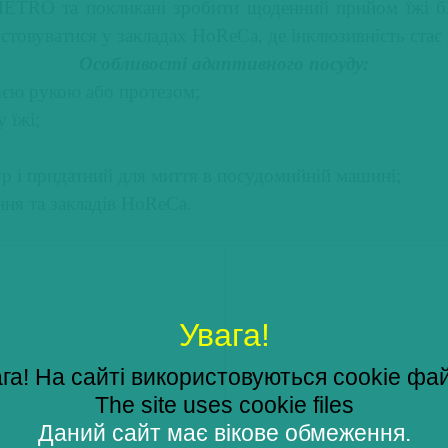
METRO та покликані зробити щоденний прийом їжі бі
стовуватися у закладах HoReCa, де інклюзивність стає
Особливості адаптивного посуду:
ією рукою або протезом;
 їжі;
ур і придатний для миття в посудомийній машині;
ня та закладів HoReCa.
Увага!
га! На сайті використовуються cookie фа
The site uses cookie files
Даний сайт має вікове обмеження.