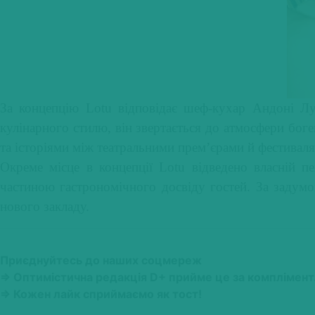
За концепцію Lotu відповідає шеф-кухар Андоні Луї
кулінарного стилю, він звертається до атмосфери боге
та історіями між театральними прем’єрами й фестивал
Окреме місце в концепції Lotu відведено власній п
частиною гастрономічного досвіду гостей. За задум
нового закладу.
Приєднуйтесь до наших соцмереж
⇒ Оптимістична редакція D+ прийме це за комплімент
⇒ Кожен лайк сприймаємо як тост!