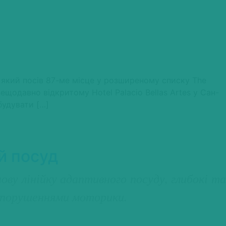
 який посів 87-ме місце у розширеному списку The
ещодавно відкритому Hotel Palacio Bellas Artes у Сан-
будувати […]
й посуд
у лінійку адаптивного посуду, глибокі та
бо порушеннями моторики.