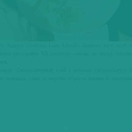
с Адуріс (Andoni Luis Aduriz). Замість того щоб б
мних ресторанів XX століття – місць, де митці, письм
ями.
екарні. Свіжоспечений
хліб
і випічку готуватимуть б
ом команди, саме ці вироби стануть одним із ключо
.