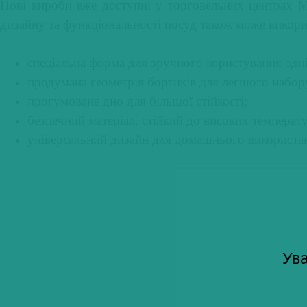
Нові вироби вже доступні у торговельних центрах 
ХХ
дизайну та функціональності посуд також може викори
століття
спеціальна форма для зручного користування одн
продумана геометрія бортиків для легшого набору
прогумоване дно для більшої стійкості;
безпечний матеріал, стійкий до високих температ
універсальний дизайн для домашнього використан
Ува