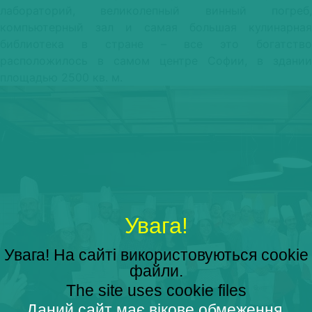
лабораторий, великолепный винный погреб,
компьютерный зал и самая большая кулинарная
библиотека в стране – все это богатство
расположилось в самом центре Софии, в здании
площадью 2500 кв. м.
Увага!
Увага! На сайті використовуються cookie
файли.
The site uses cookie files
Даний сайт має вікове обмеження.