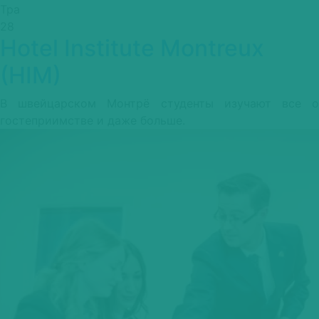
Hotel
Тра
school
28
Hotel Institute Montreux
The
Hague
(HIM)
В швейцарском Монтрё студенты изучают все о
гостеприимстве и даже больше.