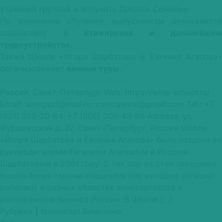
утренней группой и получить Диплом Сомелье.
По окончании обучения, выпускникам оказывается
содействие в
стажировке и дальнейшем
трудоустройстве.
Также Школа «Игоря Шарбатова и Евгения Агапова»
организовывает
винные туры.
Фото: httpss://wine-school.ru, facebook.com/photo
Россия, Санкт-Петербург Web: https://wine-school.ru/
Email: aeimport@mail.ru; constawine@gmail.com Tel.: +7
(921) 355-20-84; +7 (905) 205-43-88 Address: ул.
Фурштатская д. 37, Санкт-Петербург, Россия Школа
«Игоря Шарбатова и Евгения Агапова» была создана ее
руководителями Евгением Агаповым и Игорем
Шарбатовым в 2001 году. С тех пор из стен заведения
вышло более тысячи специалистов, которые успешно
работают в разных областях виноторгового и
ресторанного бизнеса России. В Школе […]
до
Рубрика
|
Коментарі Вимкнено