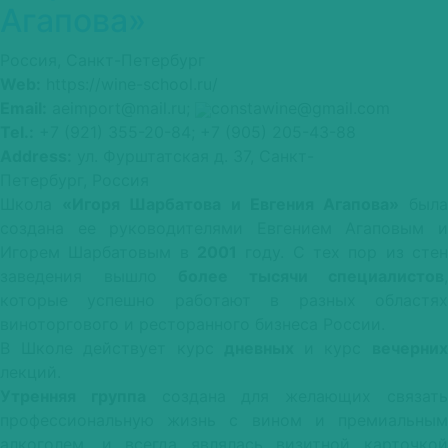
Агапова»
Россия, Санкт-Петербург
Web:
https://wine-school.ru/
Email:
aeimport@mail.ru;
constawine@gmail.com
Tel.:
+7 (921) 355-20-84; +7 (905) 205-43-88
Address:
ул. Фурштатская д. 37, Санкт-
Петербург, Россия
Школа
«Игоря Шарбатова и Евгения Агапова»
был
создана ее руководителями Евгением Агаповым и
Игорем Шарбатовым в
2001
году. С тех пор из стен
заведения вышло
более тысячи специалистов
,
которые успешно работают в разных областях
виноторгового и ресторанного бизнеса России.
В Школе действует курс
дневных
и курс
вечерни
лекций.
Утренняя группа
создана для желающих связат
профессиональную жизнь с вином и премиальным
алкоголем, и всегда являлась визитной карточкой