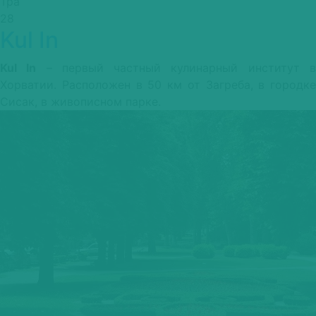
Школа
Тра
сомелье
28
Kul In
«Игоря
Шарбатова
Kul In
– первый частный кулинарный институт 
и
Хорватии. Расположен в 50 км от Загреба, в городке
Евгения
Сисак, в живописном парке.
Агапова»