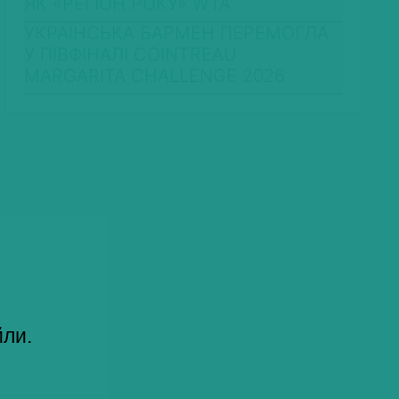
ЯК «РЕГІОН РОКУ» WTA
УКРАЇНСЬКА БАРМЕН ПЕРЕМОГЛА
У ПІВФІНАЛІ COINTREAU
MARGARITA CHALLENGE 2026
йли.