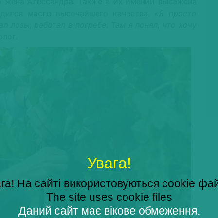
о жена Алессандра. Также в их имении высажена
одится масло высочайшего качества.
«Я просто
л лозы, работал в погребе. Там я понял, что хочу
олог.
Увага!
га! На сайті використовуються cookie фа
The site uses cookie files
Даний сайт має вікове обмеження.