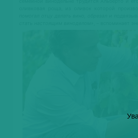
семейной винодельне трудится Альберто и ег
оливковая роща, из оливок которой произв
помогал отцу делать вино, обрезал и подвязыва
стать настоящим виноделом»
, – вспоминает эн
Ува