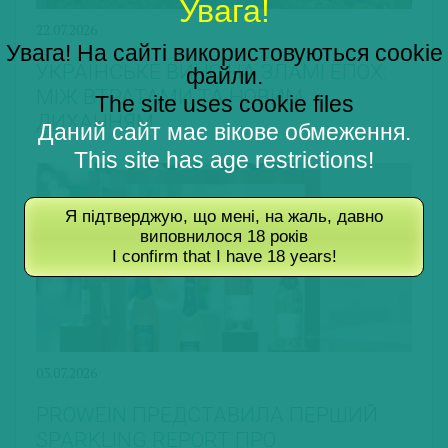
Увага!
22.07.2026
Увага! На сайті використовуються cookie
УКРАЇНСЬКЕ ВИНО НА ЗЛАМІ ЕПОХ:
файли.
МІЖ ВТРАТАМИ ТА НОВИМ
The site uses cookie files
ДИХАННЯМ
Даний сайт має вікове обмеження.
This site has age restrictions!
Я підтверджую, що мені, на жаль, давно
виповнилося 18 років
I confirm that I have 18 years!
03.07.2026
PROWEIN ПРЕДСТАВИЛА ПЕРШИЙ
SPARKLING REPORT ПРО