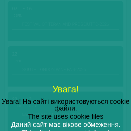
07
16
СЕРП.
FESTIVAL OF TERAN AND PROSCIUTTO-2026
22
СЕРП.
SOUTH LONDON WINE FAIR-2026
Увага!
23
13
Увага! На сайті використовуються cookie
файли.
СЕРП.
ВЕРЕС.
MADEIRA WINE FESTIVAL-2026
The site uses cookie files
Даний сайт має вікове обмеження.