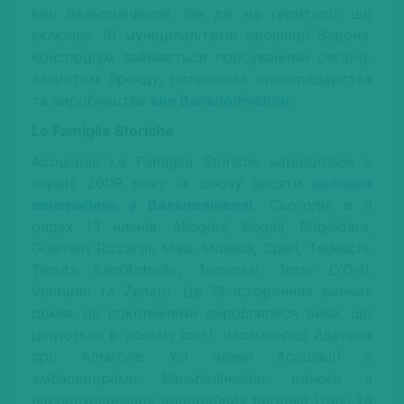
вин Вальполічелли. Він діє на території, що
включає 19 муніципалітетів провінції Верона.
Консорціум займається просуванням регіону,
захистом бренду, питаннями виноградарства
та виробництва
вин Вальполічелли
.
Le Famiglie Storiche
Асоціація Le Famiglie Storiche народилася в
червні 2009 року із союзу десяти
великих
виноробень у Вальполічеллі
. Сьогодні в ії
рядах 13 членів: Allegrini, Begali, Brigaldara,
Guerrieri Rizzardi, Masi, Musella, Speri, Tedeschi,
Tenuta Sant’Antonio, Tommasi, Torre D’Orti,
Venturini та Zenato. Це 13 історичних винних
домів, де поколіннями вироблялися вина, що
цінуються в усьому світі, насамперед йдеться
про Amarone. Усі члени Асоціації є
амбасадорами Вальполічелли, одного з
найпопулярніших виноробних регіонів Італії та