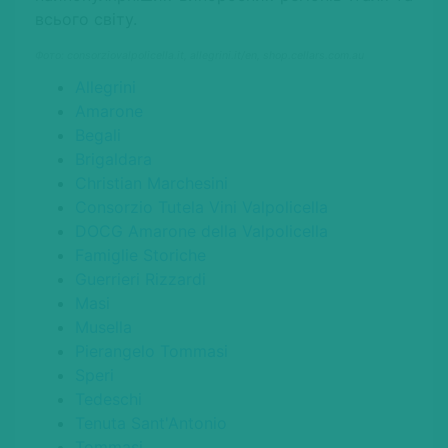
всього світу.
Фото: consorziovalpolicella.it, allegrini.it/en, shop.cellars.com.au
Allegrini
Amarone
Begali
Brigaldara
Christian Marchesini
Consorzio Tutela Vini Valpolicella
DOCG Amarone della Valpolicella
Famiglie Storiche
Guerrieri Rizzardi
Masi
Musella
Pierangelo Tommasi
Speri
Tedeschi
Tenuta Sant'Antonio
Tommasi