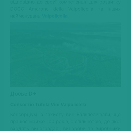
відповідно до своєї компетенції, для розвитку
DOCG Amarone della Valpolicella та інших
найменувань
Valpolicella
.
Досьє D+
Consorzio Tutela Vini Valpolicella
Консорціум із захисту вин Вальполічелли, що
працює майже 100 років, є спільнотою, до якої
входять виноградарі, винороби та виробники