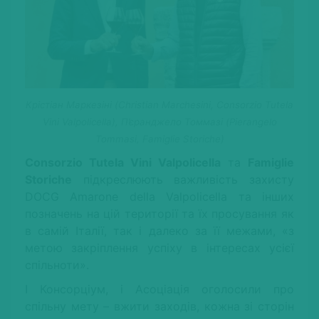
Крістіан Маркезіні (Christian Marchesini, Consorzio Tutela
Vini Valpolicella), П’єранджело Томмазі (Pierangelo
Tommasi, Famiglie Storiche)
Consorzio Tutela Vini Valpolicella
та
Famiglie
Storiche
підкреслюють важливість захисту
DOCG Amarone della Valpolicella та інших
позначень на цій території та їх просування як
в самій Італії, так і далеко за її межами, «з
метою закріплення успіху в інтересах усієї
спільноти».
І Консорціум, і Асоціація оголосили про
спільну мету – вжити заходів, кожна зі сторін