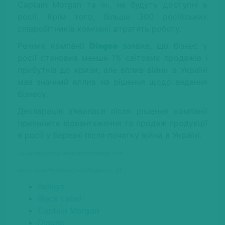
Captain Morgan та ін., не будуть доступні в
росії. Крім того, більше 300 російських
співробітників компанії втратять роботу.
Речник компанії
Diageo
заявив, що бізнес у
росії становив менше 1% світових продажів і
прибутків до кризи, але вплив війни в Україні
мав значний вплив на рішення щодо ведення
бізнесу.
Декларація з’явилася після рішення компанії
припинити відвантаження та продаж продукції
в росії у березні після початку війни в Україні.
За матеріалами: www.marketwatch.com
Фото: www.facebook.com/diageo.plc.33
Baileys
Black Label
Captain Morgan
Diageo