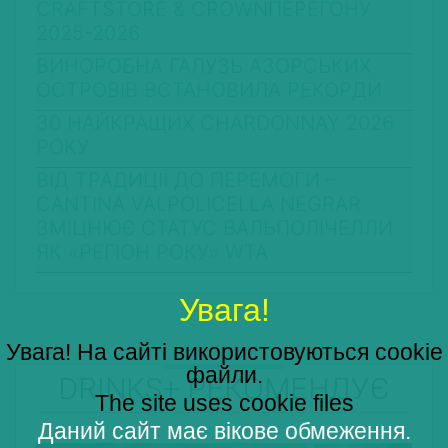
CRAFTSTORE & CROWNПЕРЕГОНУ
2025-2026
ВИНОРОБНА ГАЛУЗЬ АЗОРСЬКИХ
ОСТРОВІВ ВСТАНОВИЛА РЕКОРДИ
30 НАЙКРАЩИХ CHARDONNAY 2026
РОКУ
ВІД ТРАДИЦІЇ ДО ПЕРЕМОГИ –
CANTINA VALPOLICELLA NEGRAR
ЗМІЦНЮЄ СТАТУС ВАЛЬПОЛІЧЕЛЛИ
ЯК «РЕГІОН РОКУ» WTA
Увага!
Увага! На сайті використовуються cookie
файли.
DRINKS+ РЕКОМЕНДУЄ
The site uses cookie files
Даний сайт має вікове обмеження.