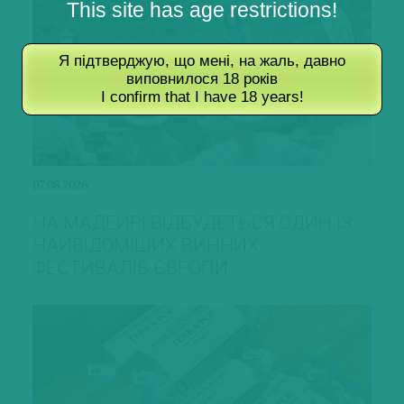
This site has age restrictions!
Я підтверджую, що мені, на жаль, давно
виповнилося 18 років
I confirm that I have 18 years!
07.08.2026
НА МАДЕЙРІ ВІДБУДЕТЬСЯ ОДИН ІЗ
НАЙВІДОМІШИХ ВИННИХ
ФЕСТИВАЛІВ ЄВРОПИ