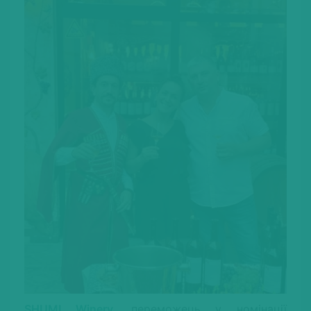
SHUMI Winery,
переможець у номінації