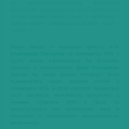
що супроводжуватиметься WalkAround
дегустацією найкращих вин Грузії, відбудеться
під час WinExpo Georgia, однієї з найбільших і
найважливіших міжнародних винних подій у
регіоні.
Ведучі заходу — керівниця проєкту WTA
Олександра Григор’єва
та номінантка WTA з
Грузії, винна інфлюенсерка та блогерка,
українка з походженням,
Дар’я Холодиліна
(відома під ніком Даріко Могзаурі). Вони
познайомлять наших дорогих гостей з
концепцією WTA, а після короткої презентації
гості матимуть можливість зустрітися з
членами спільноти WTA з Грузії та
продегустувати їхні ексклюзивні вина в
поєднанні з преміальною американською
яловичиною.