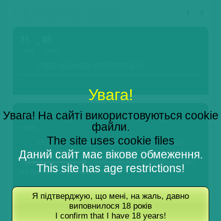
СЕРПЕНЬ, 2026
31
03
ЛИП.
СЕРП.
TRIER-OLEWIGER WEINFEST-2026
Увага!
Увага! На сайті використовуються cookie
07
16
файли.
СЕРП.
The site uses cookie files
FESTIVAL OF TERAN AND PROSCIUTTO-2026
Даний сайт має вікове обмеження.
This site has age restrictions!
5 Days 16:33:51 Залишилось часу
Я підтверджую, що мені, на жаль, давно
виповнилося 18 років
22
I confirm that I have 18 years!