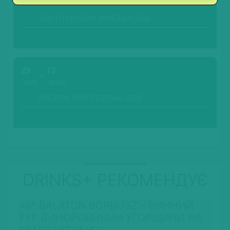
СЕРП.
SOUTH LONDON WINE FAIR-2026
23
13
СЕРП.
ВЕРЕС.
MADEIRA WINE FESTIVAL-2026
DRINKS+ РЕКОМЕНДУЄ
46° BALATON BORBUSZ – ВИННИЙ
ТУР ВИНОРОБНЯМИ УГОРЩИНИ НА
РЕТРОАВТОБУСІ