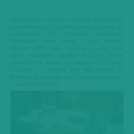
Греції, Чеської Республіки.
Єдиний у світі конкурс, повністю присвячений
різноманітності білих вин, який проходить під
патронатом OIV, оголосив результати.
Найкращім білим віном у світі названо
Sylvaner AOC Alsace Sylvaner, Cuvée Emile
2020, DOMAINE XAVIER MULLER, 67520
MARLENHEIM, France. Це вперше за 25 років
існування
Le Mondial des Vins Blancs de
Strasbourg
, коли цей сорт піднявся на верхню
сходинку п’єдесталу.