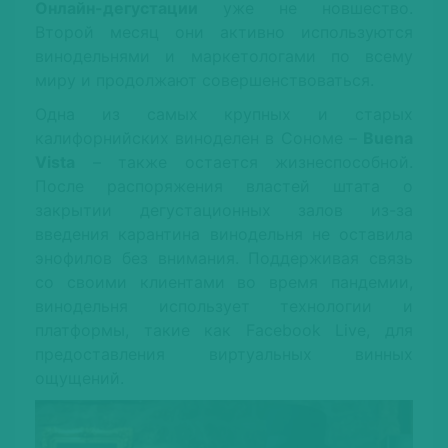
Онлайн-дегустации
уже не новшество.
Второй месяц они активно используются
винодельнями и маркетологами по всему
миру и продолжают совершенствоваться.
Одна из самых крупных и старых
калифорнийских виноделен в Сономе –
Buena
Vista
– также остается жизнеспособной.
После распоряжения властей штата о
закрытии дегустационных залов из-за
введения карантина винодельня не оставила
энофилов без внимания. Поддерживая связь
со своими клиентами во время пандемии,
винодельня использует технологии и
платформы, такие как Facebook Live, для
предоставления виртуальных винных
ощущений.