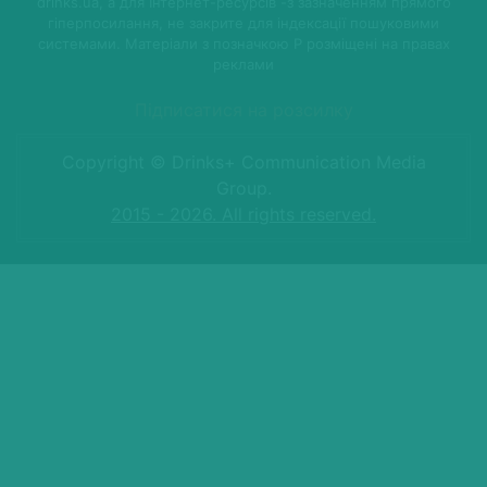
drinks.ua, а для Інтернет-ресурсів -з зазначенням прямого
гіперпосилання, не закрите для індексації пошуковими
системами. Матеріали з позначкою P розміщені на правах
реклами
Підписатися на розсилку
Copyright © Drinks+ Communication Media
Group.
2015 - 2026. All rights reserved.