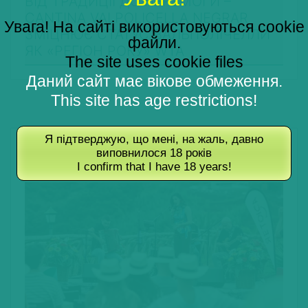
ВІД ТРАДИЦІЇ ДО ПЕРЕМОГИ –
CANTINA VALPOLICELLA NEGRAR
Увага! На сайті використовуються cookie
ЗМІЦНЮЄ СТАТУС ВАЛЬПОЛІЧЕЛЛИ
файли.
ЯК «РЕГІОН РОКУ» WTA
The site uses cookie files
Даний сайт має вікове обмеження.
This site has age restrictions!
DRINKS+ РЕКОМЕНДУЄ
Я підтверджую, що мені, на жаль, давно
виповнилося 18 років
I confirm that I have 18 years!