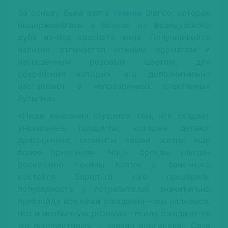
За основу была взята
текила
Blanco, которая
выдерживалась в бочках из французского
дуба из-под красного вина. Получившийся
напиток отличается нежным ароматом и
насыщенным розовым цветом, для
сохранения которых его дополнительно
настаивают в непрозрачных стеклянных
бутылках.
«Наша компания гордится тем, что создает
уникальные продукты, которые делают
драгоценные моменты нашей жизни еще
более приятными. Наши бренды ультра-
роскошной текилы Komos и баночного
коктейля Superbird уже приобрели
популярность у потребителей, значительно
превзойдя все наши ожидания – мы надеемся,
что и необычную розовую текилу ожидают те
же перспективы», – заявил совладелец Casa