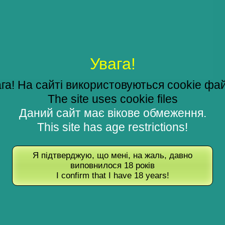
Увага!
га! На сайті використовуються cookie фа
The site uses cookie files
Даний сайт має вікове обмеження.
This site has age restrictions!
Я підтверджую, що мені, на жаль, давно
виповнилося 18 років
I confirm that I have 18 years!