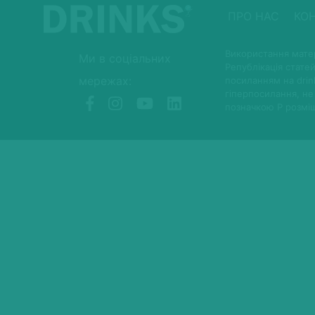
ПРО НАС
КО
Використання матер
Ми в соціальних
Републікація статей
мережах:
посиланням на drin
гіперпосилання, не
позначкою P розмі