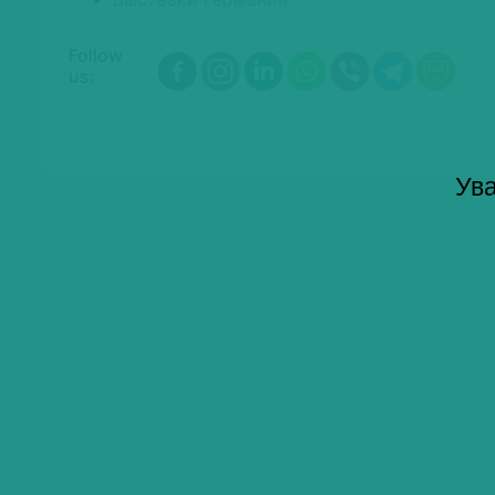
Follow
us:
Ува