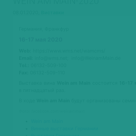
WEIN AM MAIN-2020
08.01.2020,
Виставки
Германия, Франкфур
16-17 мая 2020
Web:
https://www.wms.net/wamcms/
Email:
info@wms.net; info@WeinamMain.de
Tel.:
06132-509-100
Fax:
06132-509-110
Выставка вина
Wein am Main
состоится
16-17 
в пятнадцатый раз.
В ходе
Wein am Main
будут организованы семин
Фото: facebook.com/weinammain
Wein am Main
Винные выставки Германии
Выставки Германии