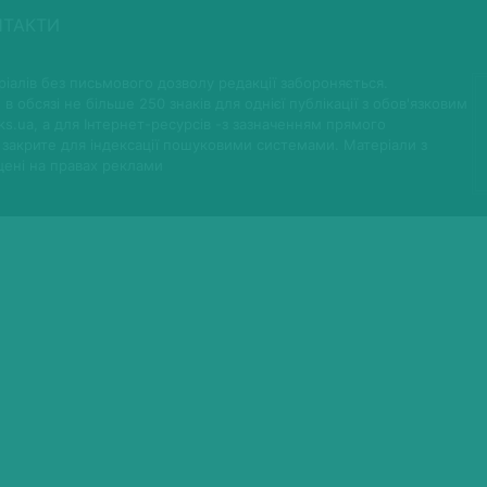
НТАКТИ
іалів без письмового дозволу редакції забороняється.
 в обсязі не більше 250 знаків для однієї публікації з обов'язковим
ks.ua, а для Інтернет-ресурсів -з зазначенням прямого
 закрите для індексації пошуковими системами. Матеріали з
щені на правах реклами