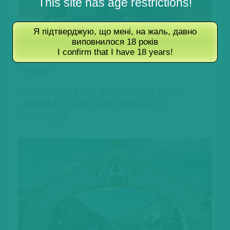
This site has age restrictions!
Я підтверджую, що мені, на жаль, давно
виповнилося 18 років
I confirm that I have 18 years!
15.06.2026
ЧИЛІЙСЬКА VIK WINERY СТАЛА
НОВИМ ЕТАЛОНОМ ВИННОГО
ТУРИЗМУ