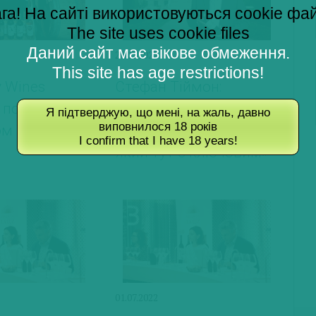
га! На сайті використовуються cookie фа
The site uses cookie files
Даний сайт має вікове обмеження.
20.07.2022
This site has age restrictions!
y Wines
Стефан Тіймон:
 поспіль стає
«Справа не лише в
Я підтверджую, що мені, на жаль, давно
виповнилося 18 років
м Wine Travel
розкоші, але й у досвіді,
I confirm that I have 18 years!
який тут є ключовим»
01.07.2022