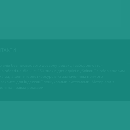
НТАКТИ
іалів без письмового дозволу редакції забороняється.
 в обсязі не більше 250 знаків для однієї публікації з обов'язковим
ks.ua, а для Інтернет-ресурсів -з зазначенням прямого
 закрите для індексації пошуковими системами. Матеріали з
щені на правах реклами