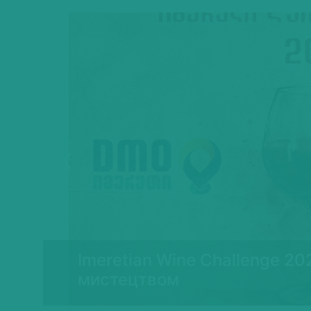
Previous
Imeretian Wine Challenge 20
ї
мистецтвом