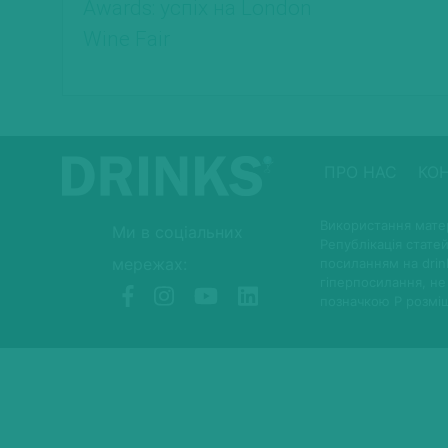
Awards: успіх на London
Wine Fair
ПРО НАС
КО
Використання матер
Ми в соціальних
Републікація статей
мережах:
посиланням на drin
гіперпосилання, не
позначкою P розмі