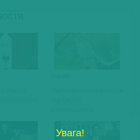
ОВОСТИ
13.02.2023
 у Львові
Гастровечеря з винами
rainian Wine
від Сергія
Стаховського
Увага!