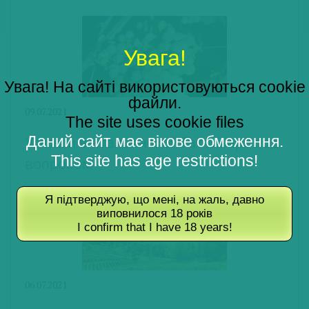
Увага!
Увага! На сайті використовуються cookie
файли.
09.07.2021
The site uses cookie files
Даний сайт має вікове обмеження.
Урожай в итальянской Гаттинаре под
This site has age restrictions!
вопросом
Я підтверджую, що мені, на жаль, давно
виповнилося 18 років
I confirm that I have 18 years!
06.07.2021