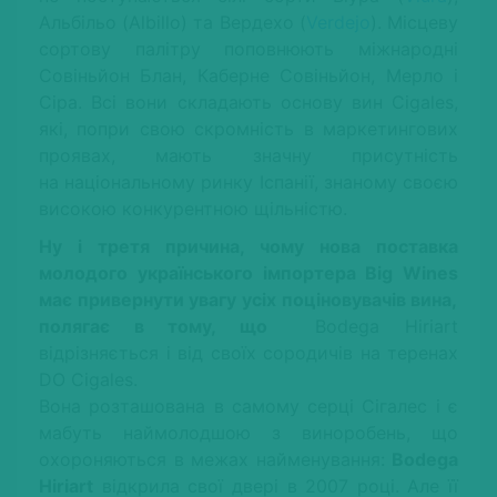
Альбільо (Albillo) та Вердехо (
Verdejo
). Місцеву
сортову палітру поповнюють міжнародні
Совіньйон Блан, Каберне Совіньйон, Мерло і
Сіра. Всі вони складають основу вин Cigales,
які, попри свою скромність в маркетингових
проявах, мають значну присутність
на національному ринку Іспанії, знаному своєю
високою конкурентною щільністю.
Ну і третя причина, чому нова поставка
молодого українського імпортера
Big Wines
має привернути увагу усіх поціновувачів вина,
полягає в тому, що
Bodega Hiriart
відрізняється і від своїх сородичів на теренах
DO Cigales.
Вона розташована в самому серці Сігалес і є
мабуть наймолодшою з виноробень, що
охороняються в межах найменування:
Bodega
Hiriart
відкрила свої двері в 2007 році. Але її