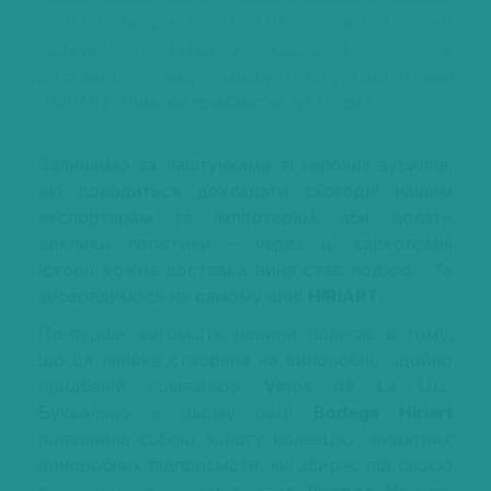
виноробень
Vinos
de
La
Luz
про те, що, попри
блокування західних кордонів, вдалося
доставити в нашу країну першу партію вин
HIRIART
. Чим же прикметна ця подія?
Залишимо за лаштунками ті героїчні зусилля,
які доводиться докладати сьогодні нашим
експортерам та імпортерам, аби долати
виклики логістики – через ці карколомні
історії кожна доставка вина стає подією. Та
зосередимося на самому вині
HIRIART
.
По-перше, вагомість новини полягає в тому,
що ця лінійка створена на виноробні, щойно
придбаній компанією
Vinos de La Luz
.
Буквально в цьому році
Bodega
Hiriart
поповнила собою золоту колекцію видатних
виноробних підприємств, які збирає під своєю
парасолькою якості доктор
Рікардо Нуньєс
,