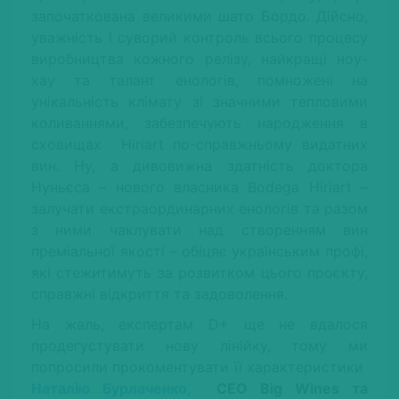
започаткована великими шато Бордо. Дійсно,
уважність і суворий контроль всього процесу
виробництва кожного релізу, найкращі ноу-
хау та талант енологів, помножені на
унікальність клімату зі значними тепловими
коливаннями, забезпечують народження в
сховищах Hiriart по-справжньому видатних
вин. Ну, а дивовижна здатність доктора
Нуньєса – нового власника Bodega Hiriart –
залучати екстраординарних енологів та разом
з ними чаклувати над створенням вин
преміальної якості – обіцяє українським профі,
які стежитимуть за розвитком цього проєкту,
справжні відкриття та задоволення.
На жаль, експертам D+ ще не вдалося
продегустувати нову лінійку, тому ми
попросили прокоментувати її характеристики
Наталію Бурлаченко
,
СЕО
Big Wines
та