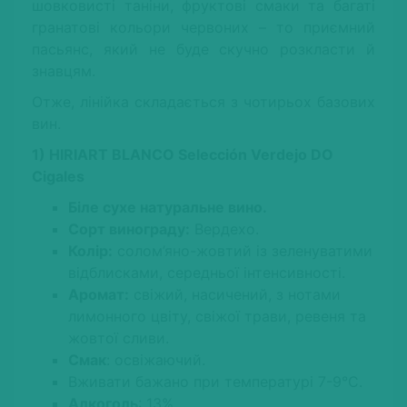
шовковисті таніни, фруктові смаки та багаті
гранатові кольори червоних – то приємний
пасьянс, який не буде скучно розкласти й
знавцям.
Отже, лінійка складається з чотирьох базових
вин.
1) HIRIART BLANCO Selección Verdejo DO
Cigales
Біле сухе натуральне вино.
Сорт винограду:
Вердехо.
Колір:
солом’яно-жовтий із зеленуватими
відблисками, cередньої інтенсивності.
Аромат:
свіжий, насичений, з нотами
лимонного цвіту, свіжої трави, ревеня та
жовтої сливи.
Смак
: освіжаючий.
Вживати бажано при температурі 7-9°С.
Алкоголь
: 13%