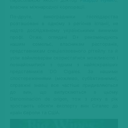
власник міжнародної корпорації.
По-друге, виноградники господарства
розташовані в одному з регіонів Іспанії, не
надто дослідженому українськими винними
профі. Отже, оглядачі D+ рекомендують
нашим сомельє, власникам ресторанів,
представникам спеціалізованого рітейлу та й
усім вайнловерам скористатися можливістю і
познайомитися з одним з найяскравіших
представників DO Cigales. За нашими
спостереженнями (можливо, суб’єктивними),
справжні знавці все частіше придивляються
до вин, що випускаються в цьому
Denominación de origen, тож з року в рік
зростають обсяги експорту вин Сігалес до
країн Європи та США.