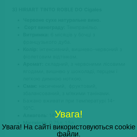
3)
HIRIART
TINTO
ROBLE
DO
Cigales
Червоне сухе натуральне вино.
Сорт винограду:
Темпранільо.
Витримка:
6 місяців у бочці з
французького дуба.
Колір:
інтенсивний, вишнево-червоний з
фіолетовим відтінком.
Аромат:
складний, з червоними лісовими
ягодами, вишнею у шоколаді, перцем і
легкою димною ноткою.
Смак:
насичений, фруктовий,
збалансований, з м’якими танінами.
Бажано вживати при температурі 14-
16°С.
Увага!
Алкоголь
: 14%
Місткість
: 0,75л; 1,5л
Увага! На сайті використовуються cookie
файли.