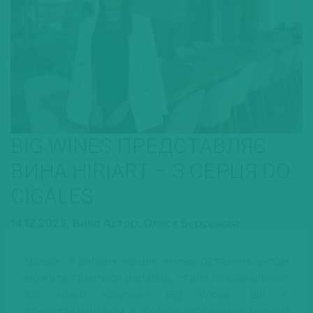
BIG WINES ПРЕДСТАВЛЯЄ
ВИНА HIRIART – З СЕРЦЯ DO
CIGALES
14.12.2023,
Вино
Автор: Олеся Берсенєва
Однією з добрих новин, якими останнім часом
можуть тішитися українці, стало повідомлення
від нової компанії
Big Wines
, що є
представництвом в Україні глобальної мережі