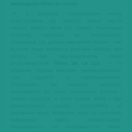
амбасадора
Vinos de La Luz
.
«Я з великим полегшенням можу
констатувати, що нарешті перша партія
нашого нового вина DO Cigales, подолавши
кордони, надійшла до українського
споживача. Це, дійсно, наш новий проєкт – ми
встигли лише провести редізайн лінійки, але
робота над вдосконаленням лише
розпочинається.
Vinos de La Luz
– то
компанія, відома власним перфекціонізмом,
тож слідкуйте за перетвореннями.
Сподіваюся, ми невдовзі зможемо
запрошувати до цього унікального регіону і
винних туристів, а поки триває війна і йде
реконструкція, раджу скуштувати ці
дивовижні вина. Впевнена, вони не залишать
байдужими навіть професіоналів.
Мінеральність та трав’янистість білих,