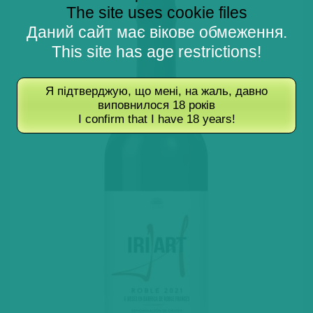
The site uses cookie files
Даний сайт має вікове обмеження.
This site has age restrictions!
Я підтверджую, що мені, на жаль, давно
виповнилося 18 років
I confirm that I have 18 years!