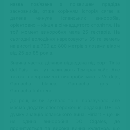
назва пов’язана з прізвищем прадіда
засновників, отже корінням історія сягає в
далеке минуле іспанських виноробів,
орієнтовно – кінця вісімнадцятого століття. На
той момент виноробня мала 25 гектарів. На
сьогодні володіння нараховують 35 га земель
на висоті від 700 до 800 метрів з лозами віком
від 25 до 85 років.
Значна частка ділянок відведена під сорт Tinta
del País – як тут називають Темпранільйо. Але
також в асортименті винороби мають Verdejo,
Garnacha blanca, Garnacha gris і
Garnacha tintorera.
До речі, як би зухвало то ні прозвучало, але
маємо додати спостереження редакції D+: на
думку знавців іспанського вина, Hiriart – це чи
не єдина виноробня DO Cigales, де
прочитується та висока винна культура, що