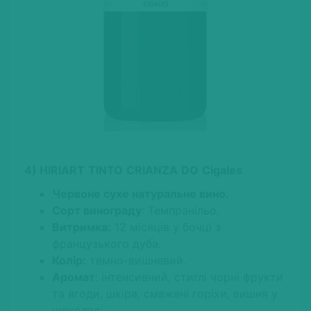
4)
HIRIART
TINTO
CRIANZA
DO
Cigales
Червоне сухе натуральне вино.
Сорт винограду
: Темпранільо.
Витримка:
12 місяців у бочці з
французького дуба.
Колір:
темно-вишневий.
Аромат
: інтенсивний, стиглі чорні фрукти
та ягоди, шкіра, смажені горіхи, вишня у
шоколаді.