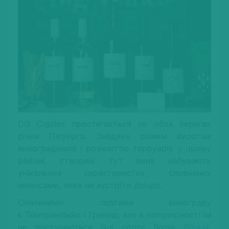
DO Cigales простягається по обох берегах
річки Пісуерга. Завдяки різним висотам
виноградників і розмаїттю терруарів у цьому
районі, створені тут вина набувають
унікальних характеристик, сповнених
нюансами, яких не зустріти деінде.
Основними сортами винограду
є Темпранільйо і Гренаш, але в популярності їм
не поступаються білі сорти Віура (
Viura
),