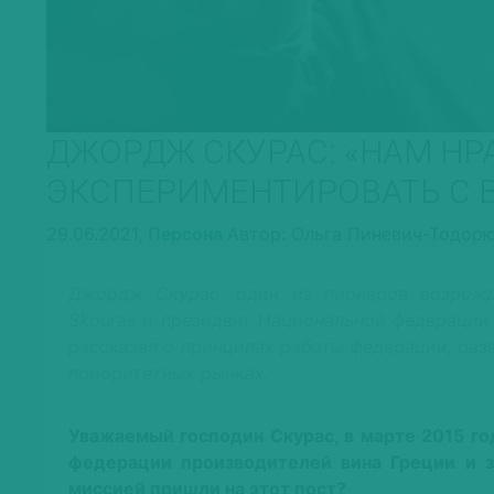
ДЖОРДЖ СКУРАС: «НАМ НР
ЭКСПЕРИМЕНТИРОВАТЬ С 
29.06.2021,
Персона
Автор: Ольга Пиневич-Тодор
Джордж Скурас, один из пионеров возрожде
Skouras и президент Национальной федерации
рассказал о принципах работы федерации, раз
приоритетных рынках.
Уважаемый господин Скурас, в марте 2015 г
федерации производителей вина Греции и з
миссией пришли на этот пост?