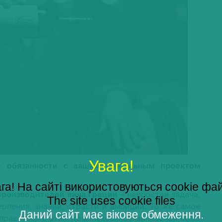
Увага!
е обязанности с вашим глобальным проектом
га! На сайті використовуються cookie фа
роизводителей вина Греции
– непростая задача,
The site uses cookie files
ерпения, знаний, страсти и амбиций. То же самое
Даний сайт має вікове обмеження.
Справиться с этим комплексом обязанностей было