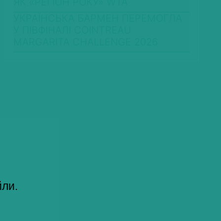
ЯК «РЕГІОН РОКУ» WTA
УКРАЇНСЬКА БАРМЕН ПЕРЕМОГЛА
У ПІВФІНАЛІ COINTREAU
MARGARITA CHALLENGE 2026
йли.