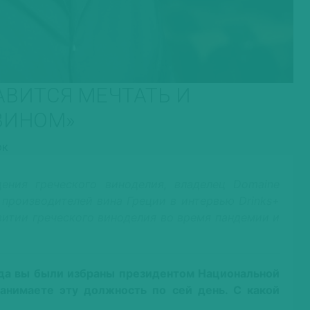
АВИТСЯ МЕЧТАТЬ И
ВИНОМ»
юк
ния греческого виноделия, владелец Domaine
 производителей вина Греции в интервью Drinks+
витии греческого виноделия во время пандемии и
ода вы были избраны президентом Национальной
анимаете эту должность по сей день. С какой