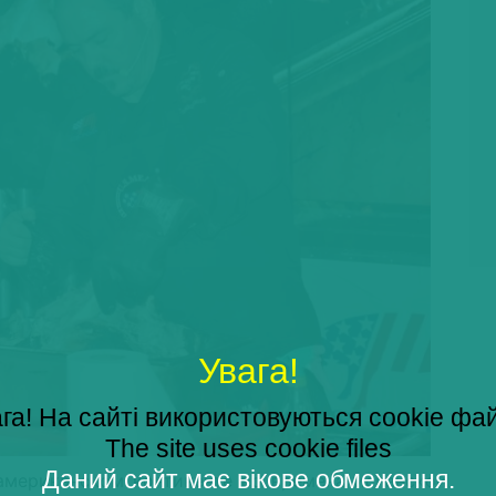
Увага!
га! На сайті використовуються cookie фа
The site uses cookie files
Даний сайт має вікове обмеження.
американском континенте во времена испанской