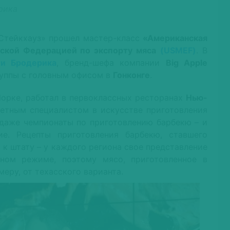
рика
«Стейкхауз» прошел мастер-класс
«Американская
ской Федерацией по экспорту мяса
(USMEF)
. В
и Бродерика
, бренд-шефа компании
Big Apple
руппы с головным офисом в
Гонконге
.
орке, работал в первоклассных ресторанах
Нью-
етным специалистом в искусстве приготовления
даже чемпионаты по приготовлению барбекю – и
е. Рецепты приготовления барбекю, ставшего
а к штату – у каждого региона свое представление
ном режиме, поэтому мясо, приготовленное в
еру, от техасского варианта.