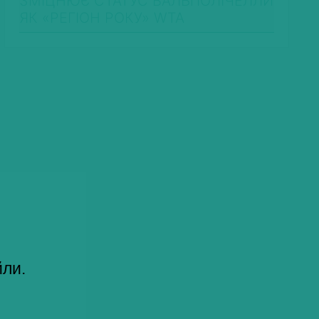
ЗМІЦНЮЄ СТАТУС ВАЛЬПОЛІЧЕЛЛИ
ЯК «РЕГІОН РОКУ» WTA
йли.