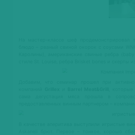
На мастер-классе шеф продемонстрировал 
блюдо – рваный свиной окорок с соусами WNC
Каролины), американские свиные ребра (baby 
стиле St. Louise, ребра Brisket bones и скерты
Добавим, что семинар прошел при активно
компаний
Grillex
и
Barrel Meat&Grill
, которые
сама дегустация мяса прошла в сопро
предоставленных винным партнером – компание
В качестве аперитива выступили игристые вина
Askaneli брют. Первое – тонкое, хорошо сб