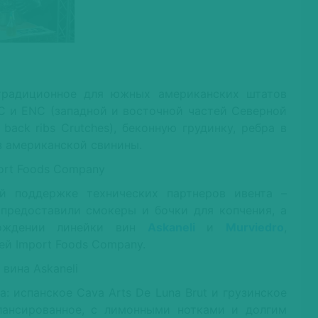
традиционное для южных американских штатов
 и ENC (западной и восточной частей Северной
back ribs Crutches), беконную грудинку, ребра в
 из американской свинины.
й поддержке технических партнеров ивента –
 предоставили смокеры и бочки для копчения, а
вождении линейки вин
Askaneli
и
Murviedro
,
й Import Foods Company.
: испанское Cava Arts De Luna Brut и грузинское
алансированное, с лимонными нотками и долгим