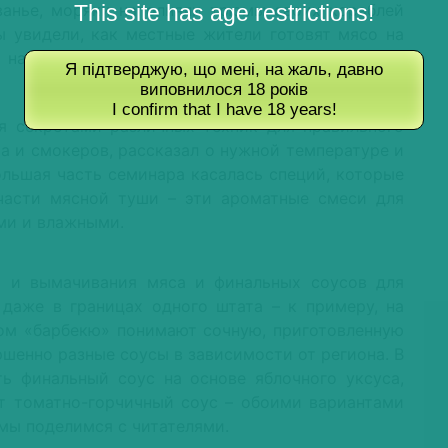
ванье, моряки наполняли трюмы своих кораблей
This site has age restrictions!
 увидели, как местные жители готовят мясо на
 называя их «барбокао» – это одна из версий
Я підтверджую, що мені, на жаль, давно
виповнилося 18 років
I confirm that I have 18 years!
я секретами различных техник для правильного
а и смокеров, рассказал о нужной температуре и
ольшая часть семинара касалась специй, которые
части мясной туши – эти ароматные смеси для
ми и влажными.
я и вымачивания мяса и финальных соусов для
даже в границах одного штата – к примеру, на
ом «барбекю» понимают сочную, приготовленную
ршенно разные соусы в зависимости от региона. В
ь финальный соус на основе яблочного уксуса,
т томатно-горчичный соус – обоими вариантами
 мы поделимся с читателями.