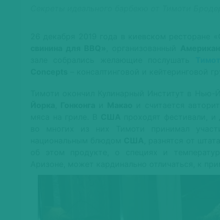
Секреты идеального барбекю от Тимоти Броде
26 декабря 2019 года в киевском ресторане 
свинина для BBQ»
, организованный
Американ
зале собрались желающие послушать
Тимот
Concepts
– консалтинговой и кейтеринговой г
Тимоти окончил Кулинарный Институт в Нью-Й
Йорка
,
Гонконга
и
Макао
и считается авторит
мяса на гриле. В
США
проходят фестивали, и 
во многих из них Тимоти принимал участи
национальным блюдом
США
, разнятся от штат
об этом продукте, о специях и температур
Аризоне, может кардинально отличаться, к прим