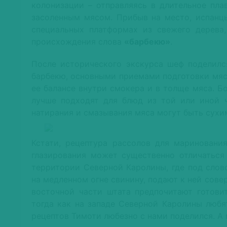
колонизации – отправляясь в длительное пла
засоленным мясом. Прибыв на место, испанцы
специальных платформах из свежего дерева,
происхождения слова
«барбекю»
.
После исторического экскурса шеф поделилс
барбекю, основными приемами подготовки мяс
ее балансе внутри смокера и в толще мяса. Б
лучше подходят для блюд из той или иной 
натирания и смазывания мяса могут быть сухи
Кстати, рецептура рассолов для мариновани
глазирования может существенно отличаться 
территории Северной Каролины, где под слов
на медленном огне свинину, подают к ней сове
восточной части штата предпочитают готовит
тогда как на западе Северной Каролины любя
рецептов Тимоти любезно с нами поделился. А