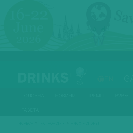
G
EN
ГОЛОВНА
НОВИНИ
ПРЕМІЯ
B2B
ГАЗЕТА
»
»
HORECA
ГАСТРОНОМІЯ
МЯСО – ОГОНЬ!