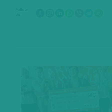
Follow
us: