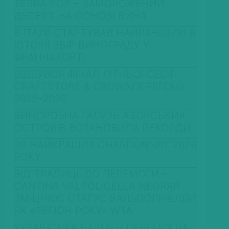
TERRA POP – ЗАМОРОЖЕНИЙ
ДЕСЕРТ НА ОСНОВІ ВИНА
В ІТАЛІЇ СТАРТУВАВ НАЙРАНІШИЙ В
ІСТОРІЇ ЗБІР ВИНОГРАДУ У
ФРАНЧАКОРТІ
ВІДБУВСЯ ФІНАЛ ЛІТНЬОЇ СЕСІЇ
CRAFTSTORE & CROWNПЕРЕГОНУ
2025-2026
ВИНОРОБНА ГАЛУЗЬ АЗОРСЬКИХ
ОСТРОВІВ ВСТАНОВИЛА РЕКОРДИ
30 НАЙКРАЩИХ CHARDONNAY 2026
РОКУ
ВІД ТРАДИЦІЇ ДО ПЕРЕМОГИ –
CANTINA VALPOLICELLA NEGRAR
ЗМІЦНЮЄ СТАТУС ВАЛЬПОЛІЧЕЛЛИ
ЯК «РЕГІОН РОКУ» WTA
УКРАЇНСЬКА БАРМЕН ПЕРЕМОГЛА