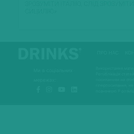
ЗРОЗУМІТИ ІТАЛІЮ, СЛІД ЗРОЗУМІТИ
СИЦИЛІЮ»
ПРО НАС
КО
Використання матер
Ми в соціальних
Републікація статей
мережах:
посиланням на drin
гіперпосилання, не
позначкою P розмі