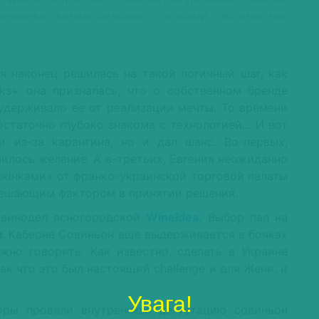
еченных вином человек, с какими сводила нас
ия наконец решилась на такой логичный шаг, как
nks+ она призналась, что о собственном бренде
удерживало ее от реализации мечты. То времени
 достаточно глубоко знакома с технологией… И вот
 из-за карантина, но и дал шанс. Во-первых,
нилось желание. А в-третьих, Евгения неожиданно
 жінками» от франко-украинской торговой палаты
 решающим фактором в принятии решения.
 винодел ясногородской
WineIdea.
Выбор пал на
н
. Каберне Совиньон еще выдерживается в бочках
но говорить. Как известно, сделать в Украине
к что это был настоящий challenge и для Жени, и
Увага!
торы провели внутреннюю дегустацию совиньон