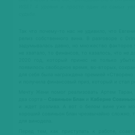
WSET 4 уровня и просто один из самых увл
судьба.
Так что почему-то нас не удивило, что Евген
релиз собственного вина. В разговоре с Dri
задумывалась давно, но множество факторов 
не хватало, то финансов, то казалось, что не
2020 год, который принес не только убытки
появилось свободное время, во-вторых, сохра
для себя была награждена премией «Створено
и получила финансовый приз, который и стал
Мечту Жени помог реализовать Артем Таран,
два сорта –
Совиньон Блан
и
Каберне Совиньо
и ждет розлива. А вот о белом вине уже мож
хороший совиньон блан чрезвычайно сложно, та
для винодела.
Перед тем, как приступать к работе, соав