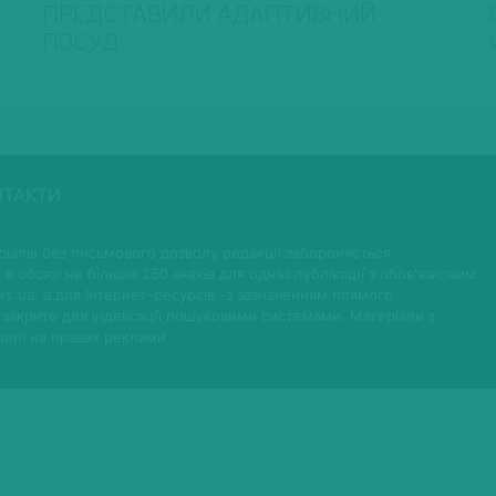
ПРЕДСТАВИЛИ АДАПТИВНИЙ
ПОСУД
НТАКТИ
іалів без письмового дозволу редакції забороняється.
 в обсязі не більше 250 знаків для однієї публікації з обов'язковим
ks.ua, а для Інтернет-ресурсів -з зазначенням прямого
 закрите для індексації пошуковими системами. Матеріали з
щені на правах реклами