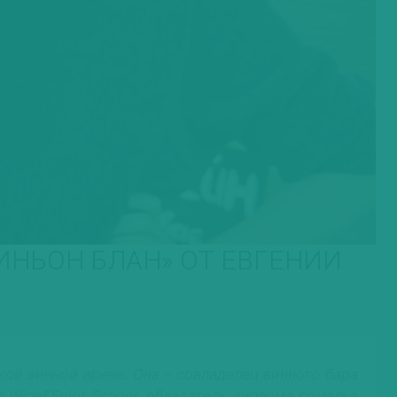
НЬОН БЛАН» ОТ ЕВГЕНИИ
кой винной арене. Она – совладелец винного бара
ian Wine&Spirit School, обладатель диплома сомелье