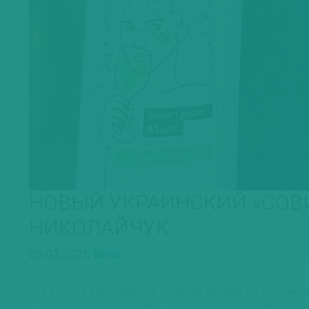
НОВЫЙ УКРАИНСКИЙ «СОВИ
НИКОЛАЙЧУК
05.03.2021,
Вино
Евгения Николайчук – яркая звезда на украинс
Like a local’s wine bar, преподаватель в Ukrain