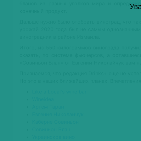
бланов из разных уголков мира и определил
Ува
конечный продукт.
Дальше нужно было отобрать виноград, что так
урожай 2020 года был не самым однозначным.
виноградник в районе Измаила.
Итого, из 550 килограммов винограда получи
сказать, по системе фьючерсов, а оставшие
«Совиньон Блан» от Евгении Николайчук вам на
Признаемся, что редакция Drinks+ еще не успе
Но это в наших ближайших планах. Впечатлени
Like a Local's wine bar
Wineidea
Артем Таран
Евгения Николайчук
Каберне Совиньон
Совиньон Блан
Украинское вино