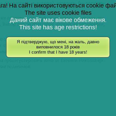
и стилистику, в которой хотелось бы получить
га! На сайті використовуються cookie фа
The site uses cookie files
же оказалось задачей не из легких, учитывая, что
Даний сайт має вікове обмеження.
 Выбор пал на партнеров Артема из Бессарабии,
This site has age restrictions!
лось 500 бутылок вина. 400 уже проданы, можно
Я підтверджую, що мені, на жаль, давно
ся сто бутылок направляются в
Like a local’s
, где
виповнилося 18 років
льют за 90 грн за бокал.
I confirm that I have 18 years!
ла продегустировать вино от Евгении Николайчук.
ями поделимся.