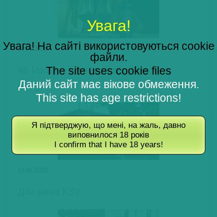
Увага!
Увага! На сайті використовуються cookie
19.06.2020
файли.
The site uses cookie files
46 Parallel: feedback зарубежных
Даний сайт має вікове обмеження.
профи
This site has age restrictions!
Я підтверджую, що мені, на жаль, давно
виповнилося 18 років
I confirm that I have 18 years!
11.06.2020
Дім вина KSV