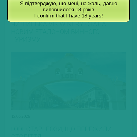
Я підтверджую, що мені, на жаль, давно
виповнилося 18 років
15.06.2026
I confirm that I have 18 years!
ЧИЛІЙСЬКА VIK WINERY СТАЛА
НОВИМ ЕТАЛОНОМ ВИННОГО
ТУРИЗМУ
15.06.2026
LODI: СТАРІ ЛОЗИ, ЩО ПЕРЕЖИЛИ
СТОЛІТТЯ