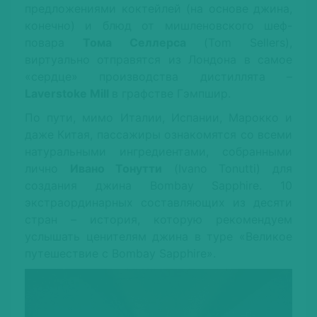
предложениями коктейлей (на основе джина,
конечно) и блюд от мишленовского шеф-
повара
Тома Селлерса
(Tom Sellers),
виртуально отправятся из Лондона в самое
«сердце» производства дистиллята –
Laverstoke Mill
в графстве Гэмпшир.
По пути, мимо Италии, Испании, Марокко и
даже Китая, пассажиры ознакомятся со всеми
натуральными ингредиентами, собранными
лично
Ивано Тонутти
(Ivano Tonutti) для
создания джина Bombay Sapphire. 10
экстраординарных составляющих из десяти
стран – история, которую рекомендуем
услышать ценителям джина в туре «Великое
путешествие с Bombay Sapphire».