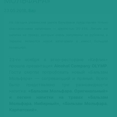
МОЛЬФАРА»
23.05.2018,
Бар
На сегодня украинский рынок бальзамов представлен только
классическими напитками — крепостью 35-45%. Легкие же
напитки на травах, которые очень популярны за рубежом, в
Украине являются новой категорией и имеют большой
потенциал.
23-го ноября в этно-ресторане «Кифлик»
прошла презентация
Alcohol Company OLYMP
.
Гости смогли попробовать новый «Бальзам
Мольфара» — согревающий и пряный. Всего
было представлено три разновидности
напитка:
«Бальзам Мольфара. Оригинальный»
и легкие напитки на травах «Бальзам
Мольфара. Имбирный», «Бальзам Мольфара.
Карпатский»
.