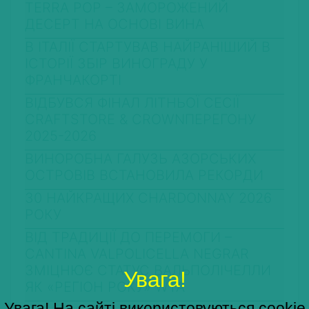
TERRA POP – ЗАМОРОЖЕНИЙ
ДЕСЕРТ НА ОСНОВІ ВИНА
В ІТАЛІЇ СТАРТУВАВ НАЙРАНІШИЙ В
ІСТОРІЇ ЗБІР ВИНОГРАДУ У
ФРАНЧАКОРТІ
ВІДБУВСЯ ФІНАЛ ЛІТНЬОЇ СЕСІЇ
CRAFTSTORE & CROWNПЕРЕГОНУ
2025-2026
ВИНОРОБНА ГАЛУЗЬ АЗОРСЬКИХ
ОСТРОВІВ ВСТАНОВИЛА РЕКОРДИ
30 НАЙКРАЩИХ CHARDONNAY 2026
РОКУ
ВІД ТРАДИЦІЇ ДО ПЕРЕМОГИ –
CANTINA VALPOLICELLA NEGRAR
ЗМІЦНЮЄ СТАТУС ВАЛЬПОЛІЧЕЛЛИ
Увага!
ЯК «РЕГІОН РОКУ» WTA
Увага! На сайті використовуються cookie