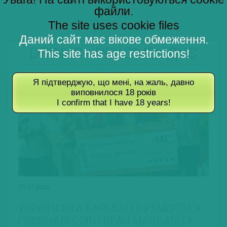
файли.
The site uses cookie files
Даний сайт має вікове обмеження.
DRINKS+ РЕКОМЕНДУЄ
This site has age restrictions!
Я підтверджую, що мені, на жаль, давно
виповнилося 18 років
I confirm that I have 18 years!
29.07.2026
УКРАЇНСЬКА БАРМЕН ПЕРЕМОГЛА У
ПІВФІНАЛІ COINTREAU MARGARITA