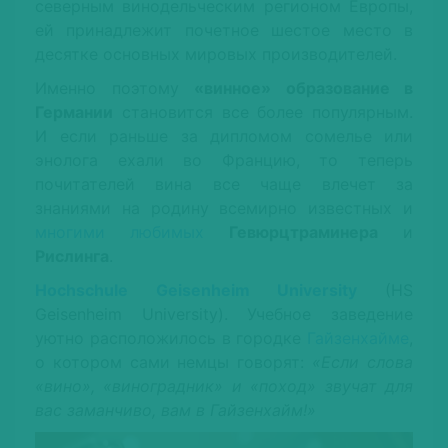
северным винодельческим регионом Европы,
ей принадлежит почетное шестое место в
десятке основных мировых производителей.
Именно поэтому
«винное» образование в
Германии
становится все более популярным.
И если раньше за дипломом сомелье или
энолога ехали во Францию, то теперь
почитателей вина все чаще влечет за
знаниями на родину всемирно известных и
многими любимых
Гевюрцтраминера
и
Рислинга
.
Hochschule
Geisenheim
University
(HS
Geisenheim University). Учебное заведение
уютно расположилось в городке
Гайзенхайме
,
о котором сами немцы говорят:
«Если слова
«вино», «виноградник» и «поход» звучат для
вас заманчиво, вам в Гайзенхайм!»