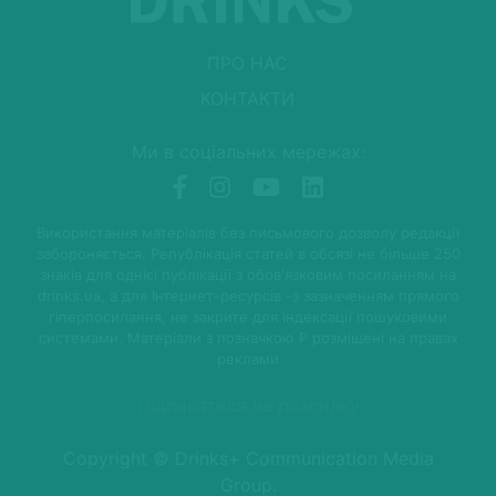
ПРО НАС
КОНТАКТИ
Ми в соціальних мережах:
Використання матеріалів без письмового дозволу редакції
забороняється. Републікація статей в обсязі не більше 250
знаків для однієї публікації з обов'язковим посиланням на
drinks.ua, а для Інтернет-ресурсів -з зазначенням прямого
гіперпосилання, не закрите для індексації пошуковими
системами. Матеріали з позначкою P розміщені на правах
реклами
Підписатися на розсилку
Copyright © Drinks+ Communication Media
Group.