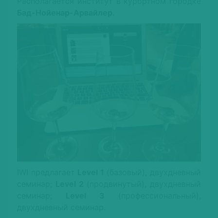
Располагается институт в курортном городке
Бад-Нойенар-Арвайлер.
IWI предлагает
Level 1
(базовый), двухдневный
семинар;
Level 2
(продвинутый), двухдневный
семинар;
Level 3
(профессиональный),
двухдневный семинар.